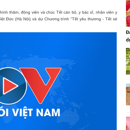
ính thăm, động viên và chúc Tết cán bộ, y bác sĩ, nhân viên y
Việt Đức (Hà Nội) và dự Chương trình “Tết yêu thương - Tết sẻ
Đ
d