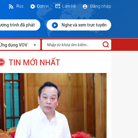
Rss
Đơn vị
Liên hệ
Đăng nhập
ương trình đã phát
Nghe và xem trực tuyến
Ứng dụng VOV
TIN MỚI NHẤT