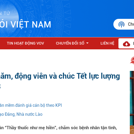
N TỬ
ÓI VIỆT NAM
Ch
TIN HOẠT ĐỘNG VOV
CHUYỂN ĐỔI SỐ
LIÊN HỆ
...
m, động viên và chúc Tết lực lượng
3
ần mềm đánh giá cán bộ theo KPI
đạo Đảng, Nhà nước Lào
ần “Thầy thuốc như mẹ hiền”, chăm sóc bệnh nhân tận tình,