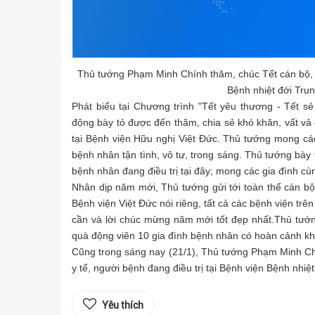
Thủ tướng Phạm Minh Chính thăm, chúc Tết cán bộ, y b
Bệnh nhiệt đới Tru
Phát biểu tại Chương trình "Tết yêu thương - Tết
động bày tỏ được đến thăm, chia sẻ khó khăn, vất vả c
tại Bệnh viện Hữu nghị Việt Đức. Thủ tướng mong các
bệnh nhân tận tình, vô tư, trong sáng. Thủ tướng bày 
bệnh nhân đang điều trị tại đây; mong các gia đình c
Nhân dịp năm mới, Thủ tướng gửi tới toàn thể cán bộ, 
Bệnh viện Việt Đức nói riêng, tất cả các bệnh viện trê
cần và lời chúc mừng năm mới tốt đẹp nhất.Thủ tư
quà động viên 10 gia đình bệnh nhân có hoàn cảnh khó
Cũng trong sáng nay (21/1), Thủ tướng Phạm Minh Chí
y tế, người bệnh đang điều trị tại Bệnh viện Bệnh nhi
Yêu thích