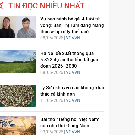
TIN ĐỌC NHIỀU NHẤT
Vụ bạo hành bé gái 4 tuổi tử
vong: Bàn Thị Tâm đang mang
thai sẽ bị xử lý thế nào?
08/05/2026 |
VOVVN
Hà Nội đề xuất thông qua
5.822 dự án thu hồi đất giai
đoạn 2026–2030
08/05/2026 |
VOVVN
Lý Sơn khuyến cáo không khai
thác cá kình non
11/05/2026 |
VOVVN
Bài thơ "Tiếng nói Việt Nam"
của nhà thơ Giang Nam
03/06/2026 |
VOVVN