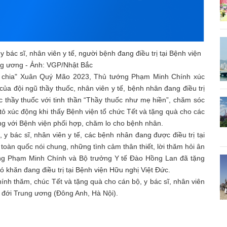
ác sĩ, nhân viên y tế, người bệnh đang điều trị tại Bệnh viện
ng ương - Ảnh: VGP/Nhật Bắc
 sẻ chia" Xuân Quý Mão 2023, Thủ tướng Phạm Minh Chính xúc
ủa đội ngũ thầy thuốc, nhân viên y tế, bệnh nhân đang điều trị
 thầy thuốc với tinh thần “Thầy thuốc như mẹ hiền”, chăm sóc
tỏ xúc động khi thấy Bệnh viện tổ chức Tết và tặng quà cho các
ùng với Bệnh viện phối hợp, chăm lo cho bệnh nhân.
y bác sĩ, nhân viên y tế, các bệnh nhân đang được điều trị tại
n toàn quốc nói chung, những tình cảm thân thiết, lời thăm hỏi ân
ớng Phạm Minh Chính và Bộ trưởng Y tế Đào Hồng Lan đã tặng
 khăn đang điều trị tại Bệnh viện Hữu nghị Việt Đức.
nh thăm, chúc Tết và tặng quà cho cán bộ, y bác sĩ, nhân viên
ệt đới Trung ương (Đông Anh, Hà Nội).