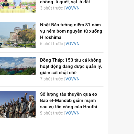
chống lũ quét, sạt lở đất
3 phút trước |
VOVVN
Nhật Bản tưởng niệm 81 năm
vụ ném bom nguyên tử xuống
Hiroshima
5 phút trước |
VOVVN
Đồng Tháp: 153 tàu cá không
hoạt động đang được quản lý,
giám sát chặt chẽ
7 phút trước |
VOVVN
Số lượng tàu thuyền qua eo
Bab el-Mandab giảm mạnh
sau vụ tấn công của Houthi
9 phút trước |
VOVVN