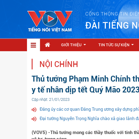
CỔNG THÔNG TIN ĐIỆ
ĐÀI TIẾNG N
GIỚI THIỆU
TIN TỨC SỰ KIỆN
...
...
NỘI CHÍNH
Thủ tướng Phạm Minh Chính thă
y tế nhân dịp tết Quý Mão 202
Cập nhật: 21/01/2023
Đảng ủy các cơ quan Đảng Trung ương xây dựng ph
Đại tướng Nguyễn Trọng Nghĩa chào xã giao lãnh 
(VOV5) -Thủ tướng mong các thầy thuốc với tinh th