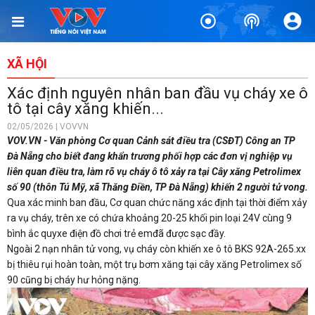
XÃ HỘI
Xác định nguyên nhân ban đầu vụ cháy xe ô
tô tại cây xăng khiến...
02/05/2026 | VOVVN
VOV.VN - Văn phòng Cơ quan Cảnh sát điều tra (CSĐT) Công an TP
Đà Nẵng cho biết đang khẩn trương phối hợp các đơn vị nghiệp vụ
liên quan điều tra, làm rõ vụ cháy ô tô xảy ra tại Cây xăng Petrolimex
số 90 (thôn Tú Mỹ, xã Thăng Điền, TP Đà Nẵng) khiến 2 người tử vong.
Qua xác minh ban đầu, Cơ quan chức năng xác định tại thời điểm xảy
ra vụ cháy, trên xe có chứa khoảng 20-25 khối pin loại 24V cùng 9
bình ắc quyxe điện đồ chơi trẻ emđã được sạc đầy.
Ngoài 2 nạn nhân tử vong, vụ cháy còn khiến xe ô tô BKS 92A-265.xx
bị thiêu rụi hoàn toàn, một trụ bơm xăng tại cây xăng Petrolimex số
90 cũng bị cháy hư hỏng nặng.