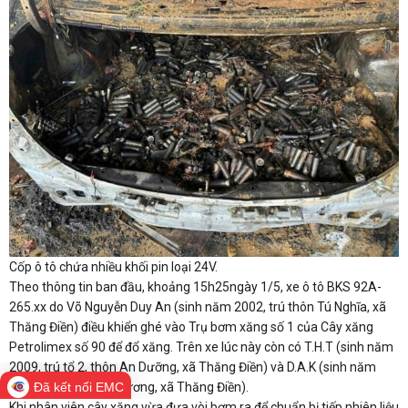
Cốp ô tô chứa nhiều khối pin loại 24V.
Theo thông tin ban đầu, khoảng 15h25ngày 1/5, xe ô tô BKS 92A-
265.xx do Võ Nguyễn Duy An (sinh năm 2002, trú thôn Tú Nghĩa, xã
Thăng Điền) điều khiển ghé vào Trụ bơm xăng số 1 của Cây xăng
Petrolimex số 90 để đổ xăng. Trên xe lúc này còn có T.H.T (sinh năm
2009, trú tổ 2, thôn An Dưỡng, xã Thăng Điền) và D.A.K (sinh năm
2010, trú thôn Tú Phương, xã Thăng Điền).
Đã kết nối EMC
Khi nhân viên cây xăng vừa đưa vòi bơm ra để chuẩn bị tiếp nhiên liệu