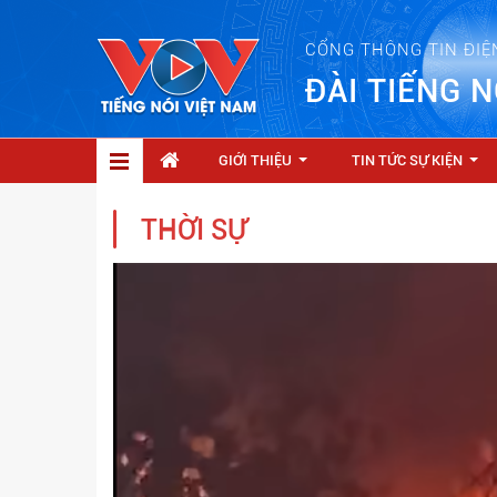
CỔNG THÔNG TIN ĐIỆ
ĐÀI TIẾNG N
GIỚI THIỆU
TIN TỨC SỰ KIỆN
...
...
THỜI SỰ