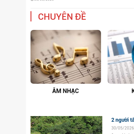
CHUYÊN ĐỀ
T NAM
ÂM NHẠC
2 người t
30/05/2026