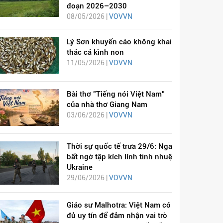
đoạn 2026–2030
08/05/2026 |
VOVVN
Lý Sơn khuyến cáo không khai
thác cá kình non
11/05/2026 |
VOVVN
Bài thơ "Tiếng nói Việt Nam"
của nhà thơ Giang Nam
03/06/2026 |
VOVVN
Thời sự quốc tế trưa 29/6: Nga
bất ngờ tập kích lính tinh nhuệ
Ukraine
29/06/2026 |
VOVVN
Giáo sư Malhotra: Việt Nam có
đủ uy tín để đảm nhận vai trò