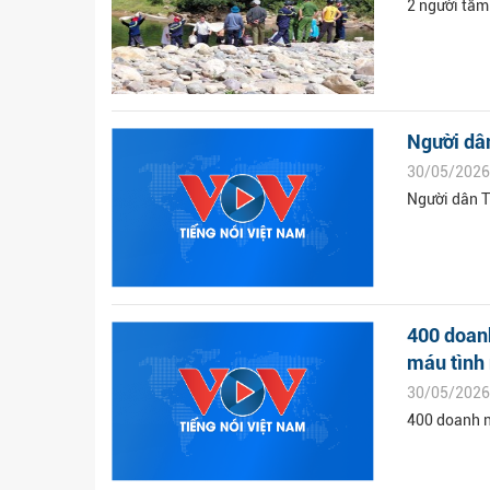
2 người tắm
Người dâ
30/05/2026
Người dân T
400 doanh
máu tình
30/05/2026
400 doanh n