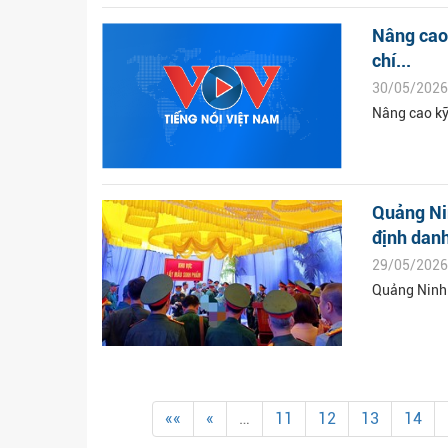
Nâng cao 
chí...
30/05/2026
Nâng cao kỹ
Quảng Nin
định danh
29/05/2026
Quảng Ninh 
««
«
…
11
12
13
14