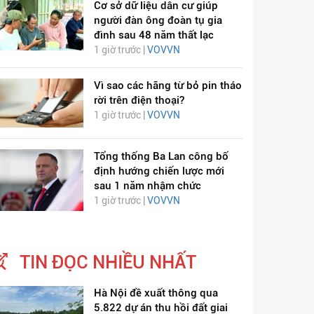
Cơ sở dữ liệu dân cư giúp
người đàn ông đoàn tụ gia
đình sau 48 năm thất lạc
1 giờ trước |
VOVVN
Vì sao các hãng từ bỏ pin tháo
rời trên điện thoại?
1 giờ trước |
VOVVN
Tổng thống Ba Lan công bố
định hướng chiến lược mới
sau 1 năm nhậm chức
1 giờ trước |
VOVVN
ỊCH VIÊM PHỔI COVID-
HÁT LÊN VIỆT NAM
19
TIN ĐỌC NHIỀU NHẤT
Hà Nội đề xuất thông qua
5.822 dự án thu hồi đất giai