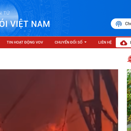
N TỬ
ÓI VIỆT NAM
Ch
TIN HOẠT ĐỘNG VOV
CHUYỂN ĐỔI SỐ
LIÊN HỆ
...