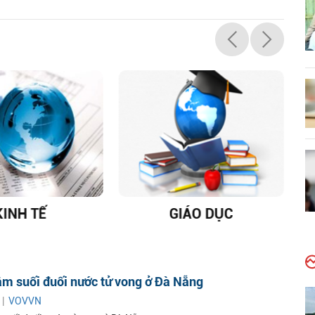
KINH TẾ
GIÁO DỤC
D
ắm suối đuối nước tử vong ở Đà Nẵng
 |
VOVVN