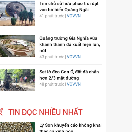
Tìm chủ sở hữu phao trôi dạt
vào bờ biển Quảng Ngãi
41 phút trước |
VOVVN
Quảng trường Gia Nghĩa vừa
khánh thành đã xuất hiện lún,
nứt
43 phút trước |
VOVVN
Sạt lở đèo Con Ó, đất đá chắn
hơn 2/3 mặt đường
48 phút trước |
VOVVN
ỊCH VIÊM PHỔI COVID-
HÁT LÊN VIỆT NAM
19
TIN ĐỌC NHIỀU NHẤT
Lý Sơn khuyến cáo không khai
thác cá kình non