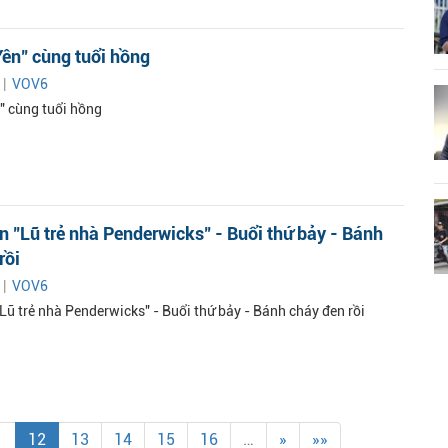
Yên" cùng tuổi hồng
 |
VOV6
n" cùng tuổi hồng
n "Lũ trẻ nhà Penderwicks" - Buổi thứ bảy - Bánh
rồi
 |
VOV6
Lũ trẻ nhà Penderwicks" - Buổi thứ bảy - Bánh cháy đen rồi
1
12
13
14
15
16
…
»
»»