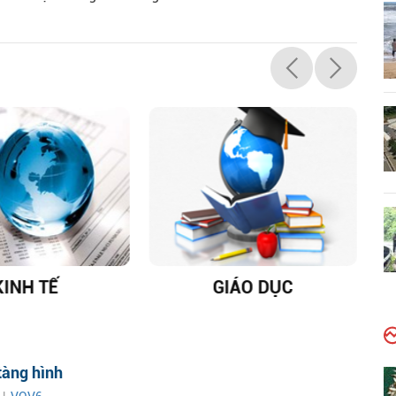
KINH TẾ
GIÁO DỤC
D
tàng hình