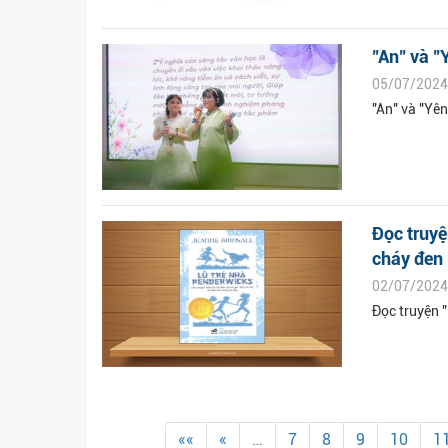
"An" và "
05/07/2024
"An" và "Yê
Đọc truyệ
cháy đen 
02/07/2024
Đọc truyện "
««
«
…
7
8
9
10
1