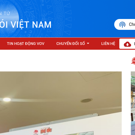
N TỬ
ÓI VIỆT NAM
Ch
TIN HOẠT ĐỘNG VOV
CHUYỂN ĐỔI SỐ
LIÊN HỆ
...