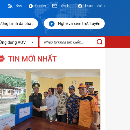
Rss
Đơn vị
Liên hệ
Đăng nhập
ương trình đã phát
Nghe và xem trực tuyến
Ứng dụng VOV
TIN MỚI NHẤT