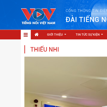
CỔNG THÔNG TIN ĐIỆ
ĐÀI TIẾNG N
GIỚI THIỆU
TIN TỨC SỰ KIỆN
...
...
THIẾU NHI