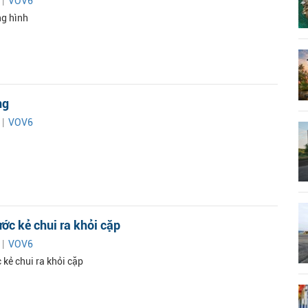
 |
VOV6
ng hình
ng
 |
VOV6
ước kẻ chui ra khỏi cặp
 |
VOV6
 kẻ chui ra khỏi cặp