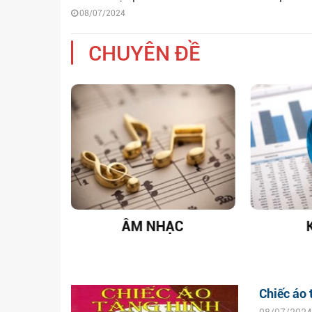
08/07/2024
CHUYÊN ĐỀ
T NAM
ÂM NHẠC
Chiếc áo 