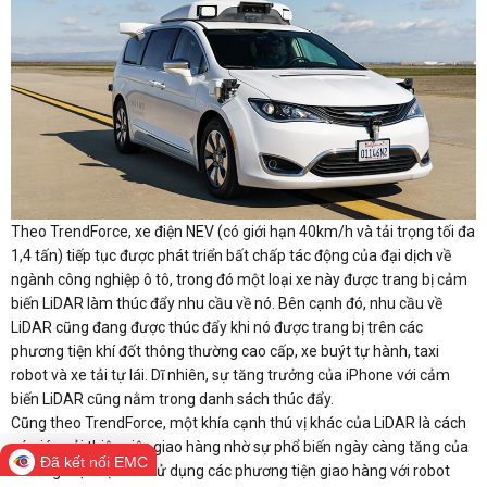
Theo TrendForce, xe điện NEV (có giới hạn 40km/h và tải trọng tối đa
1,4 tấn) tiếp tục được phát triển bất chấp tác động của đại dịch về
ngành công nghiệp ô tô, trong đó một loại xe này được trang bị cảm
biến LiDAR làm thúc đẩy nhu cầu về nó. Bên cạnh đó, nhu cầu về
LiDAR cũng đang được thúc đẩy khi nó được trang bị trên các
phương tiện khí đốt thông thường cao cấp, xe buýt tự hành, taxi
robot và xe tải tự lái. Dĩ nhiên, sự tăng trưởng của iPhone với cảm
biến LiDAR cũng nằm trong danh sách thúc đẩy.
Cũng theo TrendForce, một khía cạnh thú vị khác của LiDAR là cách
nó giúp cải thiện việc giao hàng nhờ sự phổ biến ngày càng tăng của
Đã kết nối EMC
thương mại điện tử. Sử dụng các phương tiện giao hàng với robot