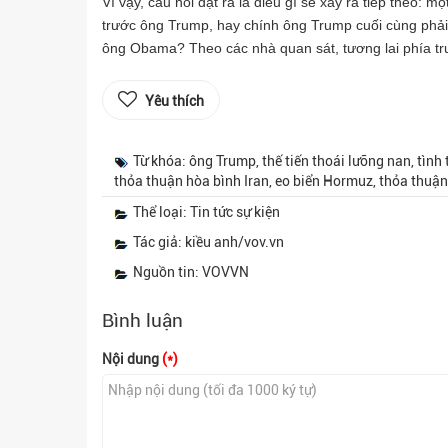
Vì vậy, câu hỏi đặt ra là điều gì sẽ xảy ra tiếp theo: 
trước ông Trump, hay chính ông Trump cuối cùng phải
ông Obama? Theo các nhà quan sát, tương lai phía tr
Yêu thích
Từ khóa: ông Trump, thế tiến thoái lưỡng nan, tình
thỏa thuận hòa bình Iran, eo biển Hormuz, thỏa thuận
Thể loại: Tin tức sự kiện
Tác giả: kiều anh/vov.vn
Nguồn tin: VOVVN
Bình luận
Nội dung
(*)