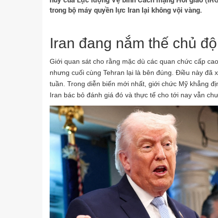
huy của Lực lượng Vệ binh Cách mạng Hồi giáo (IRGC
trong bộ máy quyền lực Iran lại không vội vàng.
Iran đang nắm thế chủ đ
Giới quan sát cho rằng mặc dù các quan chức cấp cao 
nhưng cuối cùng Tehran lại là bên đúng. Điều này đã x
tuần. Trong diễn biến mới nhất, giới chức Mỹ khẳng địn
Iran bác bỏ đánh giá đó và thực tế cho tới nay vẫn ch