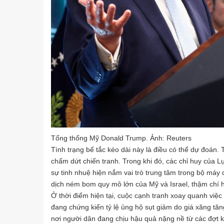
Tổng thống Mỹ Donald Trump. Ảnh: Reuters
Tình trạng bế tắc kéo dài này là điều có thể dự đoá
chấm dứt chiến tranh. Trong khi đó, các chỉ huy của 
sự tinh nhuệ hiện nắm vai trò trung tâm trong bộ máy q
dịch ném bom quy mô lớn của Mỹ và Israel, thậm chí
Ở thời điểm hiện tại, cuộc cạnh tranh xoay quanh việc
đang chứng kiến tỷ lệ ủng hộ sụt giảm do giá xăng tăn
nơi người dân đang chịu hậu quả nặng nề từ các đợt 