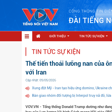
CỔNG THÔNG TIN ĐIỆ
ĐÀI TIẾNG N
GIỚI THIỆU
TIN TỨC SỰ KIỆN
...
...
TIN TỨC SỰ KIỆN
Thế tiến thoái lưỡng nan của 
với Iran
Cập nhật: 09/05/2026
Xung đột Mỹ - Iran tạo hiệu ứng domino, Ukraine c
Bàn giao nhóm đối tượng bị Interpol truy nã đỏ, lừ
VOV.VN - Tổng thống Donald Trump dường như đang 