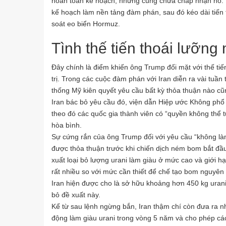
hoàn toàn kế hoạch, nhưng cũng chưa chấp nhận nó. M
kế hoạch làm nền tảng đàm phán, sau đó kéo dài tiến t
soát eo biển Hormuz.
Tình thế tiến thoái lưỡn
Đây chính là điểm khiến ông Trump đối mặt với thế ti
trị. Trong các cuộc đàm phán với Iran diễn ra vài tuầ
thống Mỹ kiên quyết yêu cầu bất kỳ thỏa thuận nào cũ
Iran bác bỏ yêu cầu đó, viện dẫn Hiệp ước Không phổ 
theo đó các quốc gia thành viên có “quyền không thể t
hòa bình.
Sự cứng rắn của ông Trump đối với yêu cầu “không làm
được thỏa thuận trước khi chiến dịch ném bom bắt đầu
xuất loại bỏ lượng urani làm giàu ở mức cao và giới h
rất nhiều so với mức cần thiết để chế tạo bom nguyên t
Iran hiện được cho là sở hữu khoảng hơn 450 kg uran
bỏ đề xuất này.
Kể từ sau lệnh ngừng bắn, Iran thậm chí còn đưa ra
động làm giàu urani trong vòng 5 năm và cho phép các 