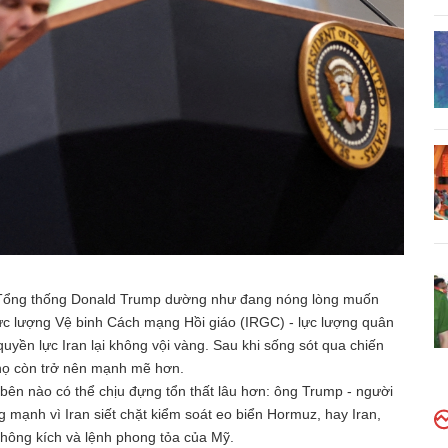
n. Tổng thống Donald Trump dường như đang nóng lòng muốn
Lực lượng Vệ binh Cách mạng Hồi giáo (IRGC) - lực lượng quân
uyền lực Iran lại không vội vàng. Sau khi sống sót qua chiến
 họ còn trở nên mạnh mẽ hơn.
 bên nào có thể chịu đựng tổn thất lâu hơn: ông Trump - người
g mạnh vì Iran siết chặt kiểm soát eo biển Hormuz, hay Iran,
không kích và lệnh phong tỏa của Mỹ.