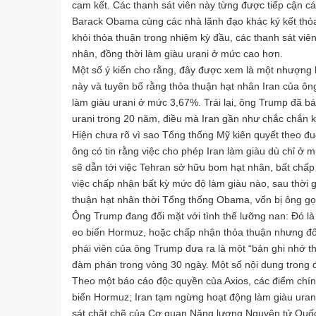
cam kết. Các thanh sát viên này từng được tiếp cận cá
Barack Obama cùng các nhà lãnh đạo khác ký kết thỏa
khỏi thỏa thuận trong nhiệm kỳ đầu, các thanh sát viên
nhân, đồng thời làm giàu urani ở mức cao hơn.
Một số ý kiến cho rằng, đây được xem là một nhượng
này và tuyên bố rằng thỏa thuận hạt nhân Iran của ôn
làm giàu urani ở mức 3,67%. Trái lại, ông Trump đã bá
urani trong 20 năm, điều mà Iran gần như chắc chắn 
Hiện chưa rõ vì sao Tổng thống Mỹ kiên quyết theo đuổ
ông có tin rằng việc cho phép Iran làm giàu dù chỉ ở 
sẽ dẫn tới việc Tehran sở hữu bom hạt nhân, bất chấp
việc chấp nhận bất kỳ mức độ làm giàu nào, sau thời gi
thuận hạt nhân thời Tổng thống Obama, vốn bị ông gọi l
Ông Trump đang đối mặt với tình thế lưỡng nan: Đó là 
eo biển Hormuz, hoặc chấp nhận thỏa thuận nhưng đố
phái viên của ông Trump đưa ra là một “bản ghi nhớ th
đàm phán trong vòng 30 ngày. Một số nội dung trong 
Theo một báo cáo độc quyền của Axios, các điểm chín
biển Hormuz; Iran tạm ngừng hoạt động làm giàu urani
sát chặt chẽ của Cơ quan Năng lượng Nguyên tử Quốc 