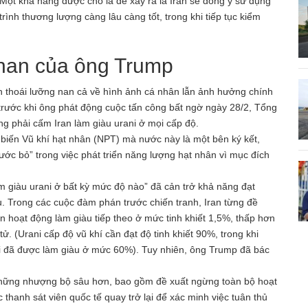
ột khả năng được cho là dễ xảy ra là Iran sẽ đồng ý sử dụng
rình thương lượng càng lâu càng tốt, trong khi tiếp tục kiểm
g nan của ông Trump
ến thoái lưỡng nan cả về hình ảnh cá nhân lẫn ảnh hưởng chính
n trước khi ông phát động cuộc tấn công bất ngờ ngày 28/2, Tổng
ng phải cấm Iran làm giàu urani ở mọi cấp độ.
biến Vũ khí hạt nhân (NPT) mà nước này là một bên ký kết,
ước bỏ” trong việc phát triển năng lượng hạt nhân vì mục đích
 giàu urani ở bất kỳ mức độ nào” đã cản trở khả năng đạt
. Trong các cuộc đàm phán trước chiến tranh, Iran từng đề
ạn hoạt động làm giàu tiếp theo ở mức tinh khiết 1,5%, thấp hơn
ử. (Urani cấp độ vũ khí cần đạt độ tinh khiết 90%, trong khi
i đã được làm giàu ở mức 60%). Tuy nhiên, ông Trump đã bác
 những nhượng bộ sâu hơn, bao gồm đề xuất ngừng toàn bộ hoạt
thanh sát viên quốc tế quay trở lại để xác minh việc tuân thủ