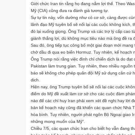
Giới chức Iran tin rằng họ đang nắm lợi thế. Theo W
Mỹ (CIA) cũng đưa ra đánh giá tương tự.
Sự tự tin này, vốn dường như có cơ sở, càng được củn
lãnh đạo Mỹ tuyên bố sẽ nối lại các cuộc không kích, 
đó lại xuống giọng. Ông Trump và các trợ lý cấp cao t
giành thắng lợi, dù không mục tiêu nào mà ông đề ra 
Sau đó, ông tiếp tục công bố một giai đoạn mới mang 
chở dầu đi qua eo biển Hormuz. Tuy nhiên, kế hoạch n
Ông Trump nói rằng việc đình chỉ chiến dịch là do đạt
Pakistan làm trung gian. Tuy nhiên, theo nhiều nguồn 
báo sẽ không cho phép quân đội Mỹ sử dụng căn cứ h
dịch.
Hiện nay, ông Trump tuyên bố sẽ nối lại các cuộc kh
điểm do Mỹ đề xuất làm cơ sở cho các cuộc đàm phán 
nào để các chỉ huy Iran phải xem xét đề nghị hay lời 
bản kế hoạch này cũng đã khiến các quan chức Nhà Trắ
hòa bình. Tuy nhiên, người phát ngôn Bộ Ngoại giao Ir
những mong muốn của Mỹ".
Chiều 7/5, các quan chức Iran cho biết họ vẫn đang t