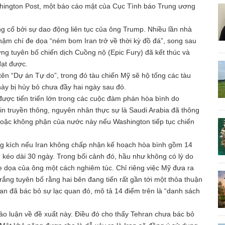
ashington Post, một báo cáo mật của Cục Tình báo Trung ương
g cố bởi sự dao động liên tục của ông Trump. Nhiều lần nhà
thậm chí đe dọa “ném bom Iran trở về thời kỳ đồ đá”, song sau
ừng tuyên bố chiến dịch Cuồng nộ (Epic Fury) đã kết thúc và
đạt được.
tên “Dự án Tự do”, trong đó tàu chiến Mỹ sẽ hộ tống các tàu
ày bị hủy bỏ chưa đầy hai ngày sau đó.
 được tiến triển lớn trong các cuộc đàm phán hòa bình do
tin truyền thông, nguyên nhân thực sự là Saudi Arabia đã thông
oặc không phận của nước này nếu Washington tiếp tục chiến
ông kích nếu Iran không chấp nhận kế hoạch hòa bình gồm 14
kéo dài 30 ngày. Trong bối cảnh đó, hầu như không có lý do
đe dọa của ông một cách nghiêm túc. Chỉ riêng việc Mỹ đưa ra
ng tuyên bố rằng hai bên đang tiến rất gần tới một thỏa thuận
an đã bác bỏ sự lạc quan đó, mô tả 14 điểm trên là “danh sách
hảo luận về đề xuất này. Điều đó cho thấy Tehran chưa bác bỏ