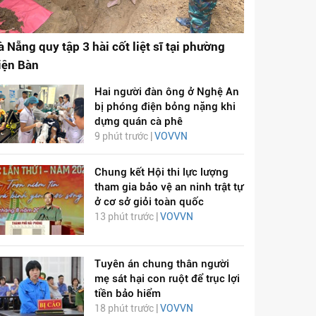
à Nẵng quy tập 3 hài cốt liệt sĩ tại phường
iện Bàn
Hai người đàn ông ở Nghệ An
bị phóng điện bỏng nặng khi
dựng quán cà phê
9 phút trước |
VOVVN
Chung kết Hội thi lực lượng
tham gia bảo vệ an ninh trật tự
ở cơ sở giỏi toàn quốc
13 phút trước |
VOVVN
Tuyên án chung thân người
mẹ sát hại con ruột để trục lợi
tiền bảo hiểm
18 phút trước |
VOVVN