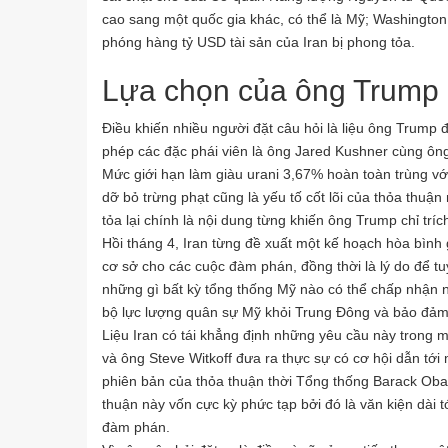
cao sang một quốc gia khác, có thể là Mỹ; Washington 
phóng hàng tỷ USD tài sản của Iran bị phong tỏa.
Lựa chọn của ông Trump
Điều khiến nhiều người đặt câu hỏi là liệu ông Trump
phép các đặc phái viên là ông Jared Kushner cùng ôn
Mức giới hạn làm giàu urani 3,67% hoàn toàn trùng v
dỡ bỏ trừng phạt cũng là yếu tố cốt lõi của thỏa thuận
tỏa lại chính là nội dung từng khiến ông Trump chỉ tríc
Hồi tháng 4, Iran từng đề xuất một kế hoạch hòa bìn
cơ sở cho các cuộc đàm phán, đồng thời là lý do để t
những gì bất kỳ tổng thống Mỹ nào có thể chấp nhận 
bộ lực lượng quân sự Mỹ khỏi Trung Đông và bảo đảm 
Liệu Iran có tái khẳng định những yêu cầu này trong
và ông Steve Witkoff đưa ra thực sự có cơ hội dẫn tớ
phiên bản của thỏa thuận thời Tổng thống Barack Obam
thuận này vốn cực kỳ phức tạp bởi đó là văn kiện dài t
đàm phán.