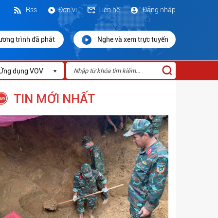
Rss
Đơn vị
Liên hệ
Đăng nhập
ương trình đã phát
Nghe và xem trực tuyến
Ứng dụng VOV
TIN MỚI NHẤT