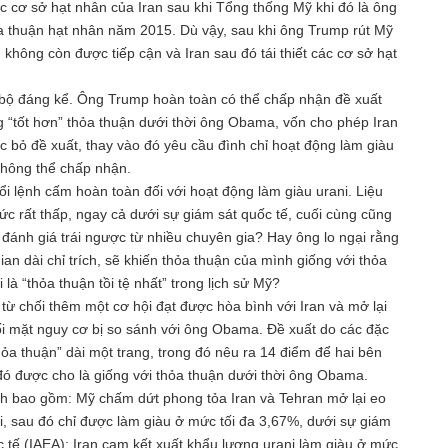
c cơ sở hạt nhân của Iran sau khi Tổng thống Mỹ khi đó là ông
 thuận hạt nhân năm 2015. Dù vậy, sau khi ông Trump rút Mỹ
 không còn được tiếp cận và Iran sau đó tái thiết các cơ sở hạt
 bộ đáng kể. Ông Trump hoàn toàn có thể chấp nhận đề xuất
g “tốt hơn” thỏa thuận dưới thời ông Obama, vốn cho phép Iran
c bỏ đề xuất, thay vào đó yêu cầu đình chỉ hoạt động làm giàu
không thể chấp nhận.
i lệnh cấm hoàn toàn đối với hoạt động làm giàu urani. Liệu
mức rất thấp, ngay cả dưới sự giám sát quốc tế, cuối cùng cũng
 đánh giá trái ngược từ nhiều chuyên gia? Hay ông lo ngại rằng
an dài chỉ trích, sẽ khiến thỏa thuận của mình giống với thỏa
à “thỏa thuận tồi tệ nhất” trong lịch sử Mỹ?
từ chối thêm một cơ hội đạt được hòa bình với Iran và mở lại
i mặt nguy cơ bị so sánh với ông Obama. Đề xuất do các đặc
ỏa thuận” dài một trang, trong đó nêu ra 14 điểm để hai bên
đó được cho là giống với thỏa thuận dưới thời ông Obama.
h bao gồm: Mỹ chấm dứt phong tỏa Iran và Tehran mở lại eo
, sau đó chỉ được làm giàu ở mức tối đa 3,67%, dưới sự giám
tế (IAEA); Iran cam kết xuất khẩu lượng urani làm giàu ở mức