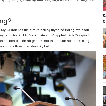
) - lực lượng quân sự tinh nhuệ hiện nắm vai trò trung tâm
Đ
ộng?
Đ
Mỹ và Iran liên tục đưa ra những tuyên bố trái ngược nhau,
ảy ra nhiều lần kể từ khi chiến sự bùng phát cách đây gần 6
h hai bên đã tiến rất gần tới một thỏa thuận hòa bình, song
ưa có thỏa thuận nào được ký kết.