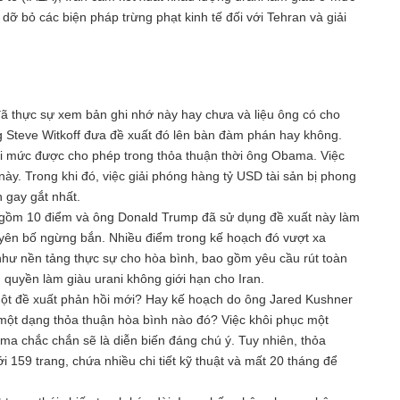
dỡ bỏ các biện pháp trừng phạt kinh tế đối với Tehran và giải
 đã thực sự xem bản ghi nhớ này hay chưa và liệu ông có cho
g Steve Witkoff đưa đề xuất đó lên bàn đàm phán hay không.
ới mức được cho phép trong thỏa thuận thời ông Obama. Việc
 này. Trong khi đó, việc giải phóng hàng tỷ USD tài sản bị phong
h gay gắt nhất.
h gồm 10 điểm và ông Donald Trump đã sử dụng đề xuất này làm
uyên bố ngừng bắn. Nhiều điểm trong kế hoạch đó vượt xa
như nền tảng thực sự cho hòa bình, bao gồm yêu cầu rút toàn
quyền làm giàu urani không giới hạn cho Iran.
 một đề xuất phản hồi mới? Hay kế hoạch do ông Jared Kushner
i một dạng thỏa thuận hòa bình nào đó? Việc khôi phục một
a chắc chắn sẽ là diễn biến đáng chú ý. Tuy nhiên, thỏa
ới 159 trang, chứa nhiều chi tiết kỹ thuật và mất 20 tháng để