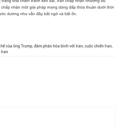
một trạng thái chiến tranh kéo dài, Iran chấp nhận nhượng bộ
 chấp nhận một giải pháp mang dáng dấp thỏa thuận dưới thời
ước dường như vẫn đầy bất ngờ và bất ổn.
 thế của ông Trump, đàm phán hòa bình với Iran, cuộc chiến Iran,
 Iran