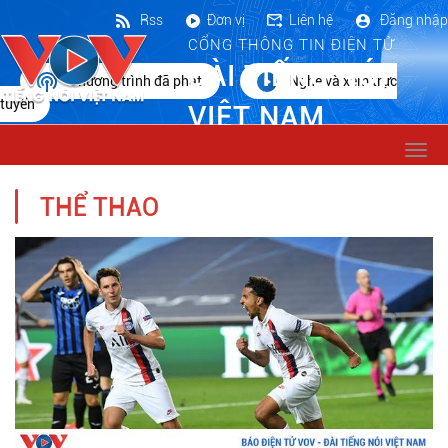
Rss
Đơn vị
Liên hệ
Đăng nhập
CỔNG THÔNG TIN ĐIỆN TỬ
ĐÀI TIẾNG NÓI
Chương trình đã phát
Nghe và xem trực
tuyến
VIỆT NAM
Togg
navi
THỂ THAO