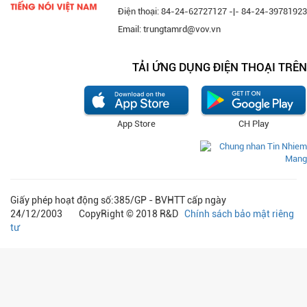
Điện thoại: 84-24-62727127 -|- 84-24-39781923
Email: trungtamrd@vov.vn
TẢI ỨNG DỤNG ĐIỆN THOẠI TRÊN
App Store
CH Play
Giấy phép hoạt động số:385/GP - BVHTT cấp ngày
24/12/2003 CopyRight © 2018 R&D
Chính sách bảo mật riêng
tư