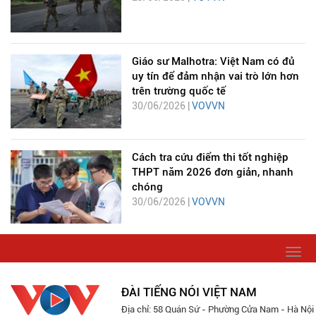
Giáo sư Malhotra: Việt Nam có đủ
uy tín để đảm nhận vai trò lớn hơn
trên trường quốc tế
30/06/2026 |
VOVVN
Cách tra cứu điểm thi tốt nghiệp
THPT năm 2026 đơn giản, nhanh
chóng
30/06/2026 |
VOVVN
Togg
navi
ĐÀI TIẾNG NÓI VIỆT NAM
Địa chỉ: 58 Quán Sứ - Phường Cửa Nam - Hà Nội