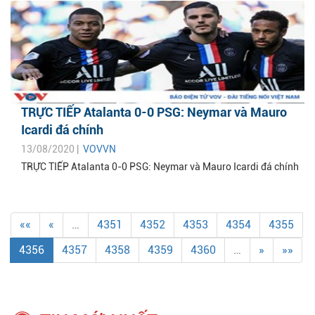
TRỰC TIẾP Atalanta 0-0 PSG: Neymar và Mauro
Icardi đá chính
13/08/2020 |
VOVVN
TRỰC TIẾP Atalanta 0-0 PSG: Neymar và Mauro Icardi đá chính
««
«
…
4351
4352
4353
4354
4355
4356
4357
4358
4359
4360
…
»
»»