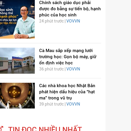
Chính sách giáo dục phải
được đo bằng sự tiến bộ, hạnh
phúc của học sinh
24 phút trước |
VOVVN
Cà Mau sắp xếp mạng lưới
trường học: Gọn bộ máy, giữ
ổn định việc học
ỊCH VIÊM PHỔI COVID-
HÁT LÊN VIỆT NAM
36 phút trước |
VOVVN
19
Các nhà khoa học Nhật Bản
phát hiện dấu hiệu của “hạt
ma” trong vũ trụ
39 phút trước |
VOVVN
TIN ĐỌC NHIỀU NHẤT