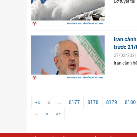
Lở tuyết tại
Iran cảnh
trước 21/
07/02/2021
Iran cảnh b
««
«
…
8177
8178
8179
8180
…
»
»»