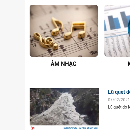
T NAM
ÂM NHẠC
Lũ quét d
07/02/2021
Lũ quét do l