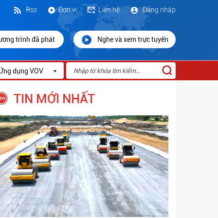
Rss
Đơn vị
Liên hệ
Đăng nhập
ương trình đã phát
Nghe và xem trực tuyến
Ứng dụng VOV
TIN MỚI NHẤT