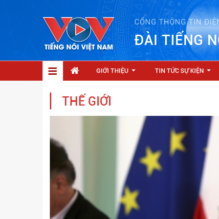
CỔNG THÔNG TIN ĐIỆ
ĐÀI TIẾNG N
GIỚI THIỆU
TIN TỨC SỰ KIỆN
...
...
THẾ GIỚI