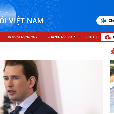
N TỬ
ÓI VIỆT NAM
Ch
TIN HOẠT ĐỘNG VOV
CHUYỂN ĐỔI SỐ
LIÊN HỆ
...