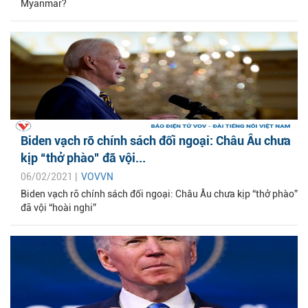
Myanmar?
Biden vạch rõ chính sách đối ngoại: Châu Âu chưa
kịp “thở phào” đã vội...
06/02/2021 |
VOVVN
Biden vạch rõ chính sách đối ngoại: Châu Âu chưa kịp “thở phào”
đã vội “hoài nghi”