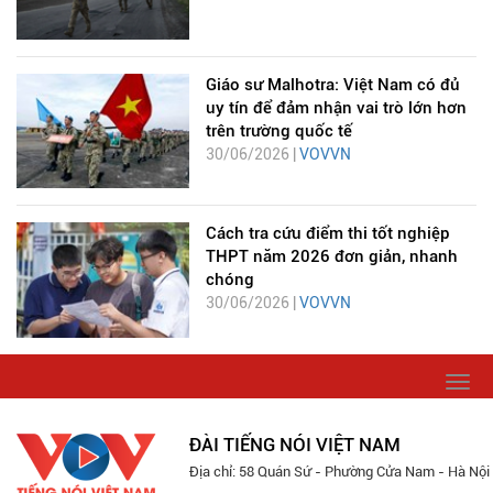
Giáo sư Malhotra: Việt Nam có đủ
uy tín để đảm nhận vai trò lớn hơn
trên trường quốc tế
30/06/2026 |
VOVVN
Cách tra cứu điểm thi tốt nghiệp
THPT năm 2026 đơn giản, nhanh
chóng
30/06/2026 |
VOVVN
Togg
navi
ĐÀI TIẾNG NÓI VIỆT NAM
Địa chỉ: 58 Quán Sứ - Phường Cửa Nam - Hà Nội