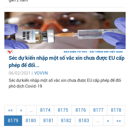
gần 2 năm
Séc dự kiến nhập một số vắc xin chưa được EU cấp
phép để đối...
06/02/2021 |
VOVVN
Séc dự kiến nhập một số vắc xin chưa được EU cấp phép để đối
phó dịch Covid-19
««
«
…
8174
8175
8176
8177
8178
8179
8180
8181
8182
8183
…
»
»»