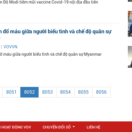
n Độ Modi tiêm mũi vaccine Covid-19 nội địa đầu tiên
n đổ máu giữa người biểu tình và chế độ quân sự
r
 |
VOVVN
đổ máu giữa người biểu tình và chế độ quân sự Myanmar
8051
8052
8053
8054
8055
8056
N HOẠT ĐỘNG VOV
CHUYỂN ĐỔI SỐ
LIÊN HỆ
...