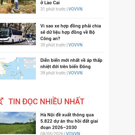
ở Lào Cai
31 phút trước |
VOVVN
Vì sao xe hợp đồng phải chia
sẻ dữ liệu hợp đồng về Bộ
Công an?
35 phút trước |
VOVVN
ỊCH VIÊM PHỔI COVID-
HÁT LÊN VIỆT NAM
Diễn biến mới nhất về áp thấp
nhiệt đới trên biển Đông
19
39 phút trước |
VOVVN
TIN ĐỌC NHIỀU NHẤT
Hà Nội đề xuất thông qua
5.822 dự án thu hồi đất giai
đoạn 2026–2030
08/05/2026 |
VOVVN