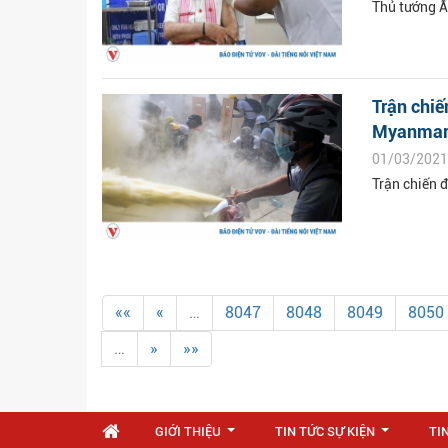
Thủ tướng Ấ
Trận chiế
Myanma
01/03/2021
Trận chiến 
««
«
…
8047
8048
8049
8050
…
»
»»
GIỚI THIỆU
TIN TỨC SỰ KIỆN
TI
...
...