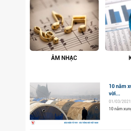
T NAM
ÂM NHẠC
10 năm xu
vời...
01/03/2021
10 năm xung