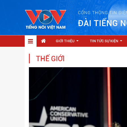
CỔNG THÔNG TIN ĐIỆ
ĐÀI TIẾNG N
GIỚI THIỆU
TIN TỨC SỰ KIỆN
...
...
THẾ GIỚI