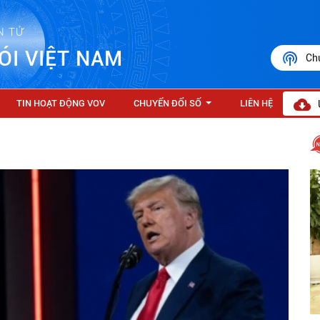
N TỬ
ÓI VIỆT NAM
Ch
TIN HOẠT ĐỘNG VOV
CHUYỂN ĐỔI SỐ
LIÊN HỆ
...