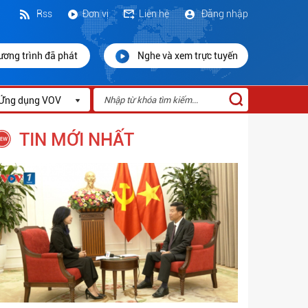
Rss
Đơn vị
Liên hệ
Đăng nhập
ương trình đã phát
Nghe và xem trực tuyến
Ứng dụng VOV
TIN MỚI NHẤT