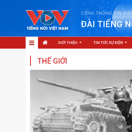
CỔNG THÔNG TIN ĐIỆ
ĐÀI TIẾNG N
GIỚI THIỆU
TIN TỨC SỰ KIỆN
...
...
THẾ GIỚI