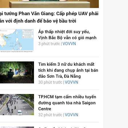
ại tướng Phan Văn Giang: Cấp phép UAV phải
ắn với định danh để bảo vệ bầu trời
Áp thấp nhiệt đới suy yếu,
Vịnh Bắc Bộ vẫn có gió mạnh
3 phút trước |
VOVVN
Tìm kiếm 3 nữ du khách mất
tích khi đang chụp ảnh tại bán
đảo Sơn Trà, Đà Nẵng
30 phút trước |
VOVVN
TP.HCM tạm cấm nhiều tuyến
đường quanh tòa nhà Saigon
Centre
32 phút trước |
VOVVN