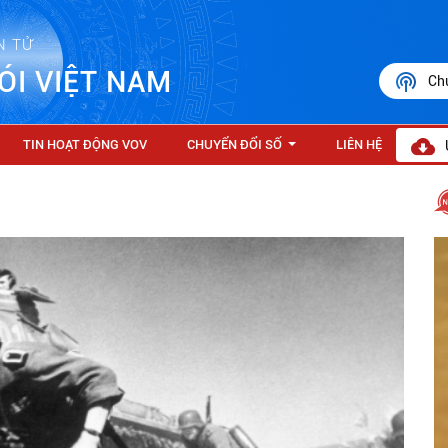
N TỬ
ÓI VIỆT NAM
Ch
TIN HOẠT ĐỘNG VOV
CHUYỂN ĐỔI SỐ
LIÊN HỆ
...