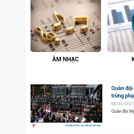
T NAM
ÂM NHẠC
Quân đội 
trừng phạ
08/03/2021
Quân đội My