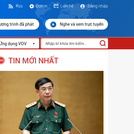
Rss
Đơn vị
Liên hệ
Đăng nhập
ương trình đã phát
Nghe và xem trực tuyến
Ứng dụng VOV
TIN MỚI NHẤT