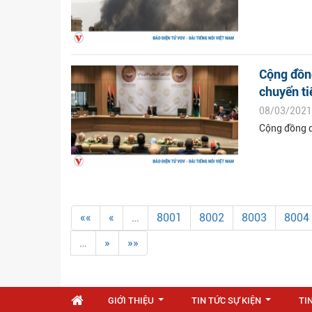
Cộng đồng
chuyển ti
08/03/2021
Cộng đồng q
««
«
…
8001
8002
8003
8004
…
»
»»
GIỚI THIỆU
TIN TỨC SỰ KIỆN
TI
...
...