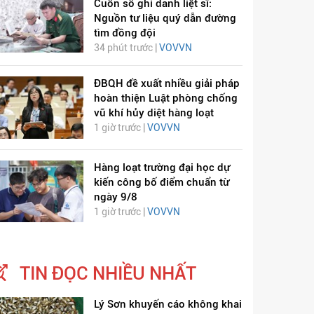
Cuốn sổ ghi danh liệt sĩ:
Nguồn tư liệu quý dẫn đường
tìm đồng đội
34 phút trước |
VOVVN
ĐBQH đề xuất nhiều giải pháp
hoàn thiện Luật phòng chống
vũ khí hủy diệt hàng loạt
1 giờ trước |
VOVVN
ỊCH VIÊM PHỔI COVID-
HÁT LÊN VIỆT NAM
19
Hàng loạt trường đại học dự
kiến công bố điểm chuẩn từ
ngày 9/8
1 giờ trước |
VOVVN
TIN ĐỌC NHIỀU NHẤT
Lý Sơn khuyến cáo không khai