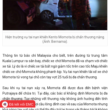
Hiện trường vụ tai nạn khiến Kento Momota bị chấn thương nặng.
(Ảnh: Bernama).
Thông tin từ báo chí Malaysia cho biết, trên đường từ trung tâm
Kuala Lumpur ra sân bay, chiếc xe chở Momota đã va chạm với chiếc
xe tải. Lý do là vì chiếc xe tải bất ngờ giảm tốc trên cao tốc Maju khiến
chiếc xe chở Momota không phanh kịp. Vụ tai nạn khiến tài xế xe chở
Momota tử vong tại chỗ còn tay vợt 25 tuổi bị đa chấn thương.
Sau khi vụ tai nạn xảy ra, Momota đã được đưa đến bệnh viện
Putrajaya để chữa trị. Tại đây, các bác sĩ khẳng định Momota bị đa
chấn thương. Tuy những vết thương này không ảnh hưởng đến tính
mạng và khả năng chơi cầu lông đỉnh cao về sau của Momota nhưng
Đã kết nối EMC
khả năng tay vợt này có thể thi đấu trở lại trong vài tháng tới là không