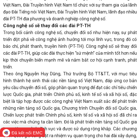
Việt Nam, Đài Truyền hình Việt Nam tổ chức với sự tham gia của lãnh
đạo Đài Tiếng nói Việt Nam, Đài Truyền hình Việt Nam, lãnh đạo nhiều
đài PT-TH địa phương và doanh nghiệp công nghệ số.
Công nghệ số sẽ thay đổi các đài PT-TH
Trong bối cảnh công nghệ số, chuyển đổi số như hiện nay, sự phát
triển đột phá về công nghệ ảnh hưởng tới mọi lĩnh vực, trong đó có
báo chí, phát thanh, truyền hình (PT-TH). Công nghệ số sẽ thay đổi
các đài PT-TH, giúp các đài thực hiện “sứ mệnh” của mình tốt hơn nếu
kịp thời chuyển biến mạnh mẽ và nắm bắt cơ hội cạnh tranh, phát
triển.
Theo ông Nguyễn Huy Dũng, Thứ trưởng Bộ TT&TT, với mục tiêu
hình thành hệ sinh thái các nền tảng số Việt Nam, đáp ứng cơ bản
yêu cầu chuyển đổi số, góp phần quan trọng để đạt các chỉ tiêu chiến
lược Quốc gia, phát triển Chính phủ số, kinh tế số và xã hội số, đặc
biệt là tập hợp được các công nghệ Việt Nam xuất sắc để phát triển
những nền tảng số Quốc gia, Chương trình Chuyển đổi số Quốc gia,
Chiến lược phát triển Chính phủ số, kinh tế số và xã hội số đã chỉ ra
các việc mà chúng ta cần làm. Đó là phát triển nền tảng số Quốc gia
trong từng ngành, lĩnh vực và được sử dụng rộng khắp. Các chương
Đã kết nối EMC
trình Quốc gia cũng đặt ra nhiệm vụ quan trọng cho hai đài xây dựng,