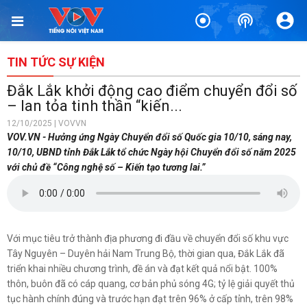
TIN BÀI LIÊN QUAN
HDBank đồng hành cùng Cục Thuế thúc đẩy chuyển đổi số hộ
kinh doanh
TIN TỨC SỰ KIỆN
2 ngày trước
Đắk Lắk khởi động cao điểm chuyển đổi số
Phụ nữ dẫn dắt chuyển đổi số ở cơ sở, góp phần nâng cao
– lan tỏa tinh thần “kiến...
hiệu quả quản trị công
12/10/2025 | VOVVN
17/04/2026
VOV.VN - Hưởng ứng Ngày Chuyển đổi số Quốc gia 10/10, sáng nay,
10/10, UBND tỉnh Đắk Lắk tổ chức Ngày hội Chuyển đổi số năm 2025
Bí thư Cà Mau: Chấn chỉnh kiểu “1 nhanh, 3 chậm” để nâng
với chủ đề “Công nghệ số – Kiến tạo tương lai.”
cao hiệu quả công việc
17/12/2025
Phường đầu tiên ở Hưng Yên đưa robot AI vào phục vụ hành
chính công
Với mục tiêu trở thành địa phương đi đầu về chuyển đổi số khu vực
08/12/2025
Tây Nguyên – Duyên hải Nam Trung Bộ, thời gian qua, Đắk Lắk đã
triển khai nhiều chương trình, đề án và đạt kết quả nổi bật. 100%
VOV thúc đẩy ứng dụng AI, nâng tầm báo chí số an toàn và
thôn, buôn đã có cáp quang, cơ bản phủ sóng 4G; tỷ lệ giải quyết thủ
hiệu quả
tục hành chính đúng và trước hạn đạt trên 96% ở cấp tỉnh, trên 98%
04/11/2025