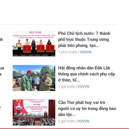
Phó Chủ tịch nước: 7 thành
nh
phố trực thuộc Trung ương
phải tiên phong, tạo...
1 phút trước |
VOVVN
ua
Hội đồng nhân dân Đắk Lắk
a
thông qua chính sách phụ cấp
ở thôn, tổ...
1 giờ trước |
VOVVN
Cần Thơ phát huy vai trò
T
người có uy tín trong đồng bào
dân tộc...
2 giờ trước |
VOVVN