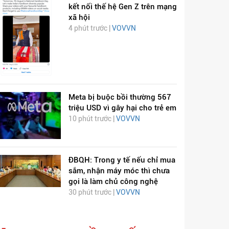
kết nối thế hệ Gen Z trên mạng
xã hội
4 phút trước |
VOVVN
Meta bị buộc bồi thường 567
triệu USD vì gây hại cho trẻ em
10 phút trước |
VOVVN
ĐBQH: Trong y tế nếu chỉ mua
sắm, nhận máy móc thì chưa
gọi là làm chủ công nghệ
30 phút trước |
VOVVN