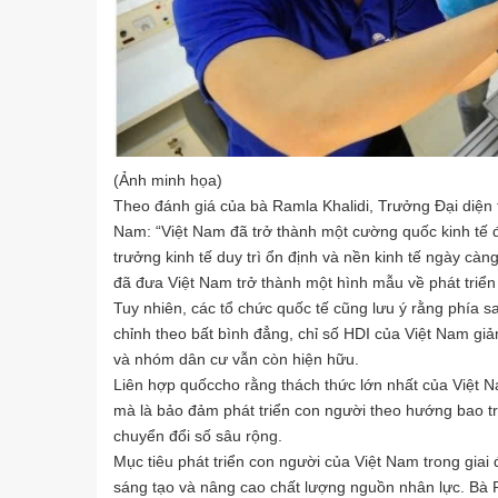
(Ảnh minh họa)
Theo đánh giá của bà Ramla Khalidi, Trưởng Đại diện t
Nam: “Việt Nam đã trở thành một cường quốc kinh tế đ
trưởng kinh tế duy trì ổn định và nền kinh tế ngày cà
đã đưa Việt Nam trở thành một hình mẫu về phát triển 
Tuy nhiên, các tổ chức quốc tế cũng lưu ý rằng phía s
chỉnh theo bất bình đẳng, chỉ số HDI của Việt Nam gi
và nhóm dân cư vẫn còn hiện hữu.
Liên hợp quốccho rằng thách thức lớn nhất của Việt Nam
mà là bảo đảm phát triển con người theo hướng bao tr
chuyển đổi số sâu rộng.
Mục tiêu phát triển con người của Việt Nam trong giai
sáng tạo và nâng cao chất lượng nguồn nhân lực. Bà P