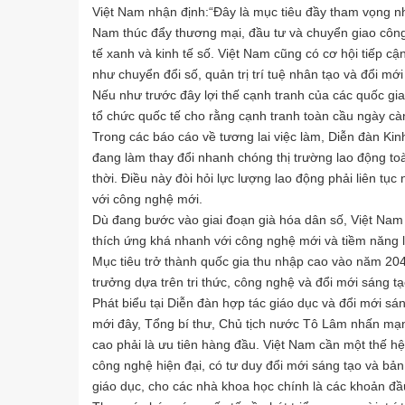
Việt Nam nhận định:“Đây là mục tiêu đầy tham vọng nh
Nam thúc đẩy thương mại, đầu tư và chuyển giao công
tế xanh và kinh tế số. Việt Nam cũng có cơ hội tiếp cận
như chuyển đổi số, quản trị trí tuệ nhân tạo và đổi mới
Nếu như trước đây lợi thế cạnh tranh của các quốc gia
tổ chức quốc tế cho rằng cạnh tranh toàn cầu ngày cà
Trong các báo cáo về tương lai việc làm, Diễn đàn Kin
đang làm thay đổi nhanh chóng thị trường lao động toà
thời. Điều này đòi hỏi lực lượng lao động phải liên tụ
với công nghệ mới.
Dù đang bước vào giai đoạn già hóa dân số, Việt Nam 
thích ứng khá nhanh với công nghệ mới và tiềm năng lớ
Mục tiêu trở thành quốc gia thu nhập cao vào năm 20
trưởng dựa trên tri thức, công nghệ và đổi mới sáng tạ
Phát biểu tại Diễn đàn hợp tác giáo dục và đổi mới 
mới đây, Tổng bí thư, Chủ tịch nước Tô Lâm nhấn mạnh
cao phải là ưu tiên hàng đầu. Việt Nam cần một thế h
công nghệ hiện đại, có tư duy đổi mới sáng tạo và bản 
giáo dục, cho các nhà khoa học chính là các khoản đầu