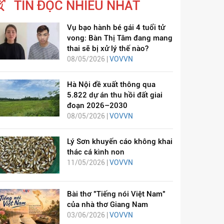
TIN ĐỌC NHIỀU NHẤT
Vụ bạo hành bé gái 4 tuổi tử
vong: Bàn Thị Tâm đang mang
thai sẽ bị xử lý thế nào?
08/05/2026 |
VOVVN
Hà Nội đề xuất thông qua
5.822 dự án thu hồi đất giai
đoạn 2026–2030
08/05/2026 |
VOVVN
Lý Sơn khuyến cáo không khai
thác cá kình non
11/05/2026 |
VOVVN
Bài thơ "Tiếng nói Việt Nam"
của nhà thơ Giang Nam
03/06/2026 |
VOVVN