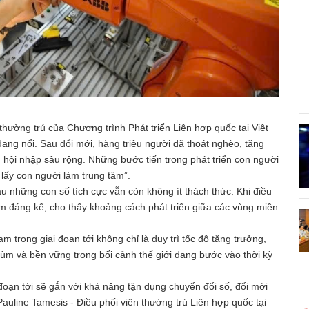
hường trú của Chương trình Phát triển Liên hợp quốc tại Việt
ang nổi. Sau đổi mới, hàng triệu người đã thoát nghèo, tăng
ng hội nhập sâu rộng. Những bước tiến trong phát triển con người
lấy con người làm trung tâm”.
au những con số tích cực vẫn còn không ít thách thức. Khi điều
ảm đáng kể, cho thấy khoảng cách phát triển giữa các vùng miền
 trong giai đoạn tới không chỉ là duy trì tốc độ tăng trưởng,
ùm và bền vững trong bối cảnh thế giới đang bước vào thời kỳ
 đoạn tới sẽ gắn với khả năng tận dụng chuyển đổi số, đổi mới
auline Tamesis - Điều phối viên thường trú Liên hợp quốc tại