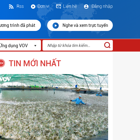
Rss
Đơn vị
Liên hệ
Đăng nhập
ương trình đã phát
Nghe và xem trực tuyến
Ứng dụng VOV
TIN MỚI NHẤT