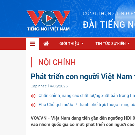
CỔNG THÔNG TIN ĐIỆ
ĐÀI TIẾNG N
GIỚI THIỆU
TIN TỨC SỰ KIỆN
...
...
NỘI CHÍNH
Phát triển con người Việt Nam
Cập nhật: 14/05/2026
Chấn chỉnh, nâng cao chất lượng xuất bản trong tì
Phó Chủ tịch nước: 7 thành phố trực thuộc Trung ươ
VOV.VN - Việt Nam đang tiến gần đến ngưỡng HDI 0,
vào nhóm quốc gia có mức phát triển con người cao