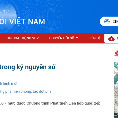
N TỬ
ÓI VIỆT NAM
Ch
TIN HOẠT ĐỘNG VOV
CHUYỂN ĐỔI SỐ
LIÊN HỆ
...
 trong kỷ nguyên số
nh hình mới
ng phải tiên phong, tạo đột phá
8 - mức được Chương trình Phát triển Liên hợp quốc xếp
.