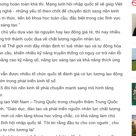
ưng hoàn toàn khả thi. Mạng lưới hội nhập quốc tế sẽ giúp Việt
 nghệ - những yếu tố then chốt để chuyển dịch sang nền kinh
 tri thức, tiến bộ khoa học toàn cầu, đặc biệt trong các lĩnh vực
 sáng tạo.”
 chủ yếu dựa vào tài nguyên hay lao động giá rẻ, thì nay nhiều
ng trở thành cuộc đua về chất lượng nguồn nhân lực.
h tế Thế giới mới đây nhận định trí tuệ nhân tạo và tự động hóa
n cầu, khiến nhiều kỹ năng truyền thống có nguy cơ trở nên lỗi
c nâng cao kỹ năng số, năng lực sáng tạo và khả năng thích ứng
vẫn được nhiều tổ chức quốc tế đánh giá có lực lượng lao động
n trong phát triển kinh tế số.
45 đòi hỏi nền kinh tế phải chuyển mạnh sang mô hình tăng
o.
sáng tạo Việt Nam – Trung Quốc trong chuyến thăm Trung Quốc
: "Giáo dục, đào tạo và phát triển nguồn nhân lực chất lượng
ệ mới có nền tảng khoa học vững chắc, có khả năng làm chủ
lĩnh hội nhập quốc tế. Tôi tin rằng đầu tư cho con người , cho
 tư cho tương lai”.