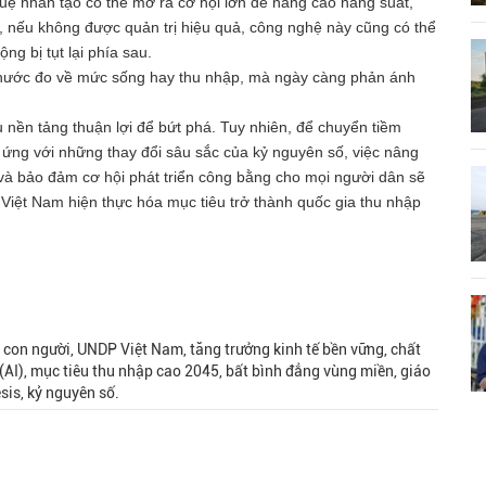
 tuệ nhân tạo có thể mở ra cơ hội lớn để nâng cao năng suất,
n, nếu không được quản trị hiệu quả, công nghệ này cũng có thể
ng bị tụt lại phía sau.
à thước đo về mức sống hay thu nhập, mà ngày càng phản ánh
 nền tảng thuận lợi để bứt phá. Tuy nhiên, để chuyển tiềm
h ứng với những thay đổi sâu sắc của kỷ nguyên số, việc nâng
 và bảo đảm cơ hội phát triển công bằng cho mọi người dân sẽ
 Việt Nam hiện thực hóa mục tiêu trở thành quốc gia thu nhập
n con người, UNDP Việt Nam, tăng trưởng kinh tế bền vững, chất
 (AI), mục tiêu thu nhập cao 2045, bất bình đẳng vùng miền, giáo
sis, kỷ nguyên số.