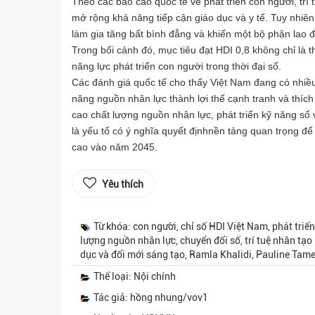
Theo các báo cáo quốc tế về phát triển con người, trí
mở rộng khả năng tiếp cận giáo dục và y tế. Tuy nhiê
làm gia tăng bất bình đẳng và khiến một bộ phận lao độ
Trong bối cảnh đó, mục tiêu đạt HDI 0,8 không chỉ l
năng lực phát triển con người trong thời đại số.
Các đánh giá quốc tế cho thấy Việt Nam đang có nhiều
năng nguồn nhân lực thành lợi thế cạnh tranh và thíc
cao chất lượng nguồn nhân lực, phát triển kỹ năng số
là yếu tố có ý nghĩa quyết địnhnền tảng quan trọng để
cao vào năm 2045.
Yêu thích
Từ khóa: con người, chỉ số HDI Việt Nam, phát triể
lượng nguồn nhân lực, chuyển đổi số, trí tuệ nhân tạo
dục và đổi mới sáng tạo, Ramla Khalidi, Pauline Tame
Thể loại: Nội chính
Tác giả: hồng nhung/vov1