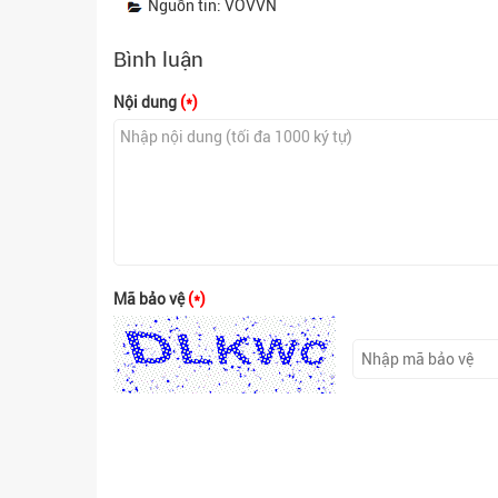
Nguồn tin: VOVVN
Bình luận
Nội dung
(*)
Mã bảo vệ
(*)