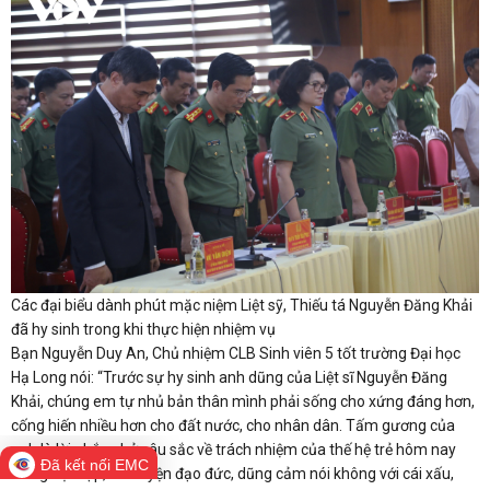
Các đại biểu dành phút mặc niệm Liệt sỹ, Thiếu tá Nguyễn Đăng Khải
đã hy sinh trong khi thực hiện nhiệm vụ
Bạn Nguyễn Duy An, Chủ nhiệm CLB Sinh viên 5 tốt trường Đại học
Hạ Long nói: “Trước sự hy sinh anh dũng của Liệt sĩ Nguyễn Đăng
Khải, chúng em tự nhủ bản thân mình phải sống cho xứng đáng hơn,
cống hiến nhiều hơn cho đất nước, cho nhân dân. Tấm gương của
anh là lời nhắc nhở sâu sắc về trách nhiệm của thế hệ trẻ hôm nay
Đã kết nối EMC
trong học tập, rèn luyện đạo đức, dũng cảm nói không với cái xấu,