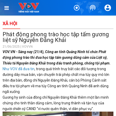
XÃ HỘI
Phát động phong trào học tập tấm gương
liệt sỹ Nguyễn Đăng Khải
21/06/2025 | VOVVN
VOV.VN - Sáng nay (21/4), Công an tỉnh Quảng Ninh tổ chức Phát
động phong trào thi đua học tập tấm gương dũng cảm của Liệt sỹ,
Thiếu tá Nguyễn Đăng Khải trong đấu tranh phòng, chống tội phạm.
Như VOV đã đưa tin
, trong quá trình truy bắt các đối tượng trong
đường dây mua bán, vận chuyển trái phép chất ma túy quy mô lớn
trên địa bàn, đồng chí Nguyễn Đăng Khải, cán bộ Phòng Cảnh sát
điều tra tội phạm về ma túy Công an tỉnh Quảng Ninh đã anh dũng
ngã xuống.
Gương hy sinh của đồng chí Nguyễn Đăng Khải thêm một lần minh
chứng cho tinh thần dũng cảm, lòng trung thành và tận tụy của
người chiến sỹ CAND “vì nước quên thân, vì dân phục vụ”.