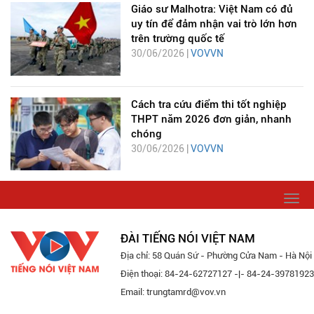
Giáo sư Malhotra: Việt Nam có đủ
uy tín để đảm nhận vai trò lớn hơn
trên trường quốc tế
30/06/2026 |
VOVVN
Cách tra cứu điểm thi tốt nghiệp
THPT năm 2026 đơn giản, nhanh
chóng
30/06/2026 |
VOVVN
Togg
navi
ĐÀI TIẾNG NÓI VIỆT NAM
Địa chỉ: 58 Quán Sứ - Phường Cửa Nam - Hà Nội
Điện thoại: 84-24-62727127 -|- 84-24-39781923
Email: trungtamrd@vov.vn