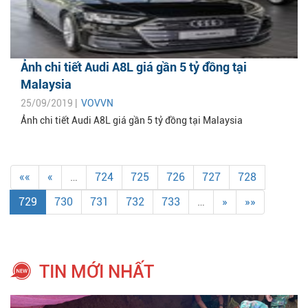
Ảnh chi tiết Audi A8L giá gần 5 tỷ đồng tại
Malaysia
25/09/2019 |
VOVVN
Ảnh chi tiết Audi A8L giá gần 5 tỷ đồng tại Malaysia
««
«
…
724
725
726
727
728
729
730
731
732
733
…
»
»»
TIN MỚI NHẤT