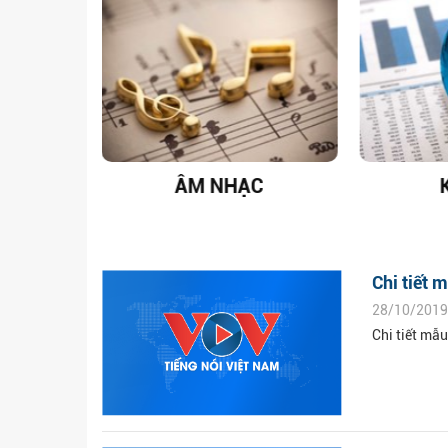
T NAM
ÂM NHẠC
Chi tiết 
28/10/2019
Chi tiết mẫ