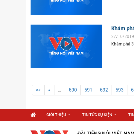
Khám phá 
27/10/2019
Khám phá 3 
««
«
…
690
691
692
693
6
GIỚI THIỆU
TIN TỨC SỰ KIỆN
TI
...
...
ĐÀI TIẾNG NÓI VIỆT NA