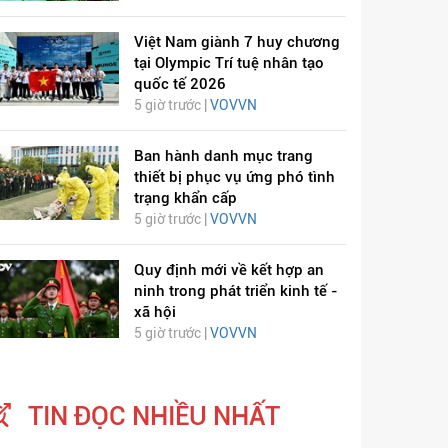
Việt Nam giành 7 huy chương
tại Olympic Trí tuệ nhân tạo
quốc tế 2026
5 giờ trước |
VOVVN
Ban hành danh mục trang
thiết bị phục vụ ứng phó tình
ỊCH VIÊM PHỔI COVID-
HÁT LÊN VIỆT NAM
trạng khẩn cấp
19
5 giờ trước |
VOVVN
Quy định mới về kết hợp an
ninh trong phát triển kinh tế -
xã hội
5 giờ trước |
VOVVN
TIN ĐỌC NHIỀU NHẤT