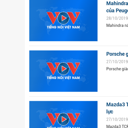
Mahindra
của Peug
28/10/2019
Mahindra nắ
Porsche g
27/10/2019
Porsche giàn
Mazda3 T
lực
27/10/2019
Mazda3 TCR 