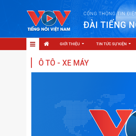
CỔNG THÔNG TIN ĐIỆ
ĐÀI TIẾNG N
GIỚI THIỆU
TIN TỨC SỰ KIỆN
...
...
Ô TÔ - XE MÁY