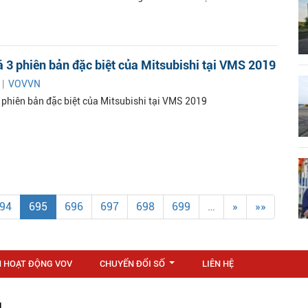
3 phiên bản đặc biệt của Mitsubishi tại VMS 2019
 |
VOVVN
phiên bản đặc biệt của Mitsubishi tại VMS 2019
94
695
696
697
698
699
…
»
»»
N HOẠT ĐỘNG VOV
CHUYỂN ĐỔI SỐ
LIÊN HỆ
...
M