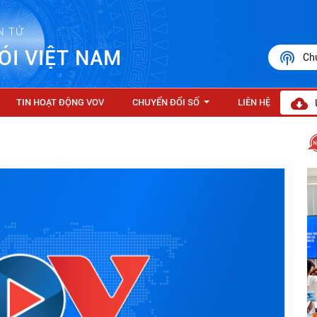
N TỬ
ÓI VIỆT NAM
Ch
TIN HOẠT ĐỘNG VOV
CHUYỂN ĐỔI SỐ
LIÊN HỆ
...