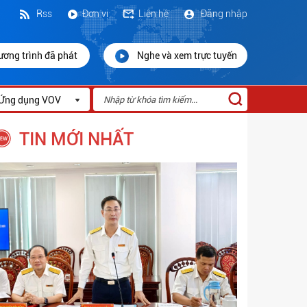
Rss
Đơn vị
Liên hệ
Đăng nhập
ương trình đã phát
Nghe và xem trực tuyến
Ứng dụng VOV
TIN MỚI NHẤT