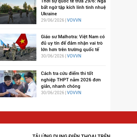
Thời sự quốc tế trưa 29/6: Nga
bất ngờ tập kích lính tinh nhuệ
Ukraine
29/06/2026 |
VOVVN
Giáo sư Malhotra: Việt Nam có
đủ uy tín để đảm nhận vai trò
lớn hơn trên trường quốc tế
30/06/2026 |
VOVVN
Cách tra cứu điểm thi tốt
nghiệp THPT năm 2026 đơn
giản, nhanh chóng
30/06/2026 |
VOVVN
TẢI ỨNG DỤNG ĐIỆN THOẠI TRÊN