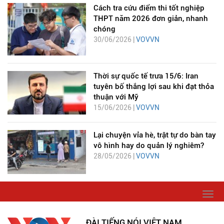
Cách tra cứu điểm thi tốt nghiệp
THPT năm 2026 đơn giản, nhanh
chóng
30/06/2026 |
VOVVN
Thời sự quốc tế trưa 15/6: Iran
tuyên bố thắng lợi sau khi đạt thỏa
thuận với Mỹ
15/06/2026 |
VOVVN
Lại chuyện vỉa hè, trật tự do bàn tay
vô hình hay do quản lý nghiêm?
28/05/2026 |
VOVVN
Togg
navi
ĐÀI TIẾNG NÓI VIỆT NAM