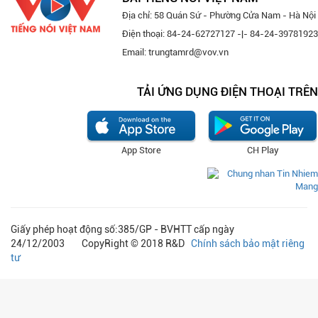
Địa chỉ: 58 Quán Sứ - Phường Cửa Nam - Hà Nội
Điện thoại: 84-24-62727127 -|- 84-24-39781923
Email: trungtamrd@vov.vn
TẢI ỨNG DỤNG ĐIỆN THOẠI TRÊN
App Store
CH Play
Giấy phép hoạt động số:385/GP - BVHTT cấp ngày
24/12/2003 CopyRight © 2018 R&D
Chính sách bảo mật riêng
tư