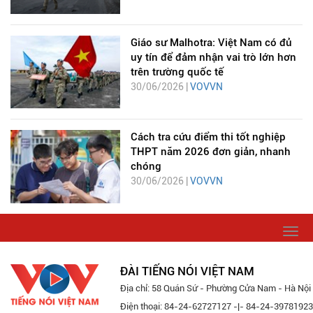
Giáo sư Malhotra: Việt Nam có đủ
uy tín để đảm nhận vai trò lớn hơn
trên trường quốc tế
30/06/2026 |
VOVVN
Cách tra cứu điểm thi tốt nghiệp
THPT năm 2026 đơn giản, nhanh
chóng
30/06/2026 |
VOVVN
Togg
navi
ĐÀI TIẾNG NÓI VIỆT NAM
Địa chỉ: 58 Quán Sứ - Phường Cửa Nam - Hà Nội
Điện thoại: 84-24-62727127 -|- 84-24-39781923