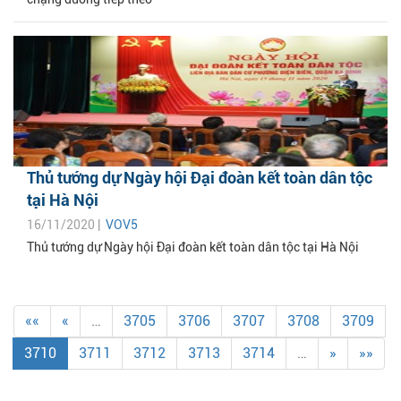
Thủ tướng dự Ngày hội Đại đoàn kết toàn dân tộc
tại Hà Nội
16/11/2020 |
VOV5
Thủ tướng dự Ngày hội Đại đoàn kết toàn dân tộc tại Hà Nội
««
«
…
3705
3706
3707
3708
3709
3710
3711
3712
3713
3714
…
»
»»