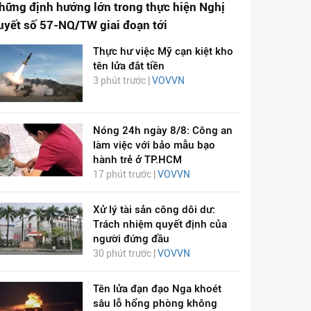
hững định hướng lớn trong thực hiện Nghị
uyết số 57-NQ/TW giai đoạn tới
Thực hư việc Mỹ cạn kiệt kho
tên lửa đắt tiền
3 phút trước |
VOVVN
Nóng 24h ngày 8/8: Công an
làm việc với bảo mẫu bạo
hành trẻ ở TP.HCM
17 phút trước |
VOVVN
Xử lý tài sản công dôi dư:
Trách nhiệm quyết định của
người đứng đầu
30 phút trước |
VOVVN
Tên lửa đạn đạo Nga khoét
sâu lỗ hổng phòng không