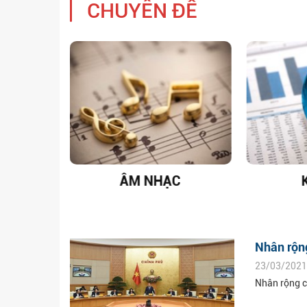
CHUYÊN ĐỀ
C
KINH TẾ
G
Nhân rộng
23/03/2021
Nhân rộng cá