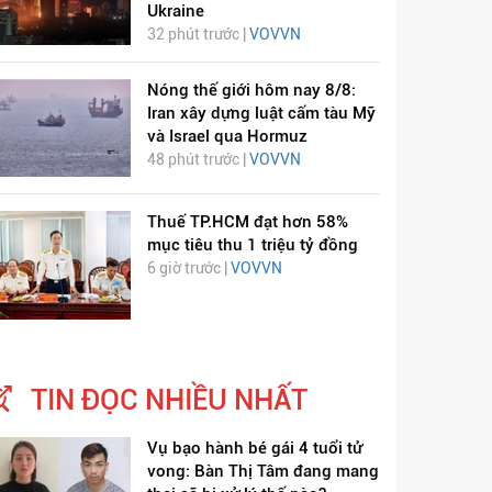
Ukraine
32 phút trước |
VOVVN
Nóng thế giới hôm nay 8/8:
Iran xây dựng luật cấm tàu Mỹ
và Israel qua Hormuz
48 phút trước |
VOVVN
Thuế TP.HCM đạt hơn 58%
mục tiêu thu 1 triệu tỷ đồng
6 giờ trước |
VOVVN
HÁT LÊN VIỆT NAM
ÂM NHẠC
TIN ĐỌC NHIỀU NHẤT
Vụ bạo hành bé gái 4 tuổi tử
vong: Bàn Thị Tâm đang mang