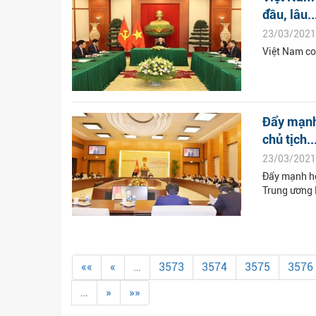
đầu, lâu..
23/03/2021
Việt Nam coi
Đẩy mạnh
chủ tịch..
23/03/2021
Đẩy mạnh hợ
Trung ương 
««
«
…
3573
3574
3575
3576
…
»
»»