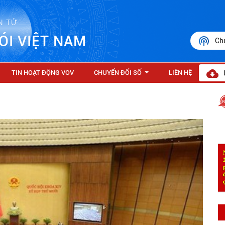
N TỬ
ÓI VIỆT NAM
Ch
TIN HOẠT ĐỘNG VOV
CHUYỂN ĐỔI SỐ
LIÊN HỆ
...