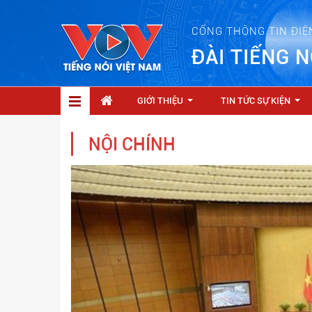
CỔNG THÔNG TIN ĐIỆ
ĐÀI TIẾNG N
GIỚI THIỆU
TIN TỨC SỰ KIỆN
...
...
NỘI CHÍNH