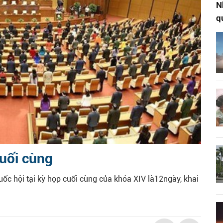
N
q
uối cùng
uốc hội tại kỳ họp cuối cùng của khóa XIV là12ngày, khai