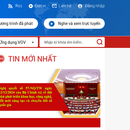
Rss
Đơn vị
Liên hệ
Đăng nhập
ương trình đã phát
Nghe và xem trực tuyến
Ứng dụng VOV
TIN MỚI NHẤT