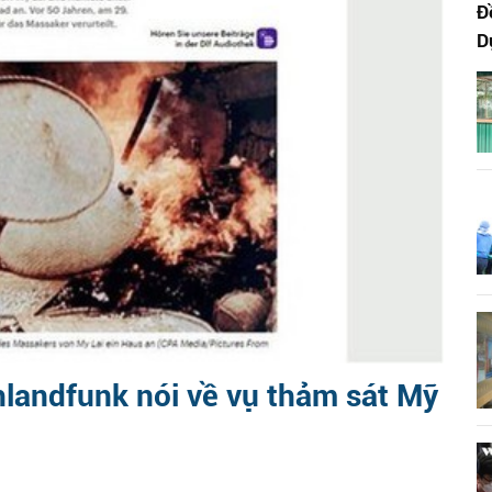
Đ
D
landfunk nói về vụ thảm sát Mỹ