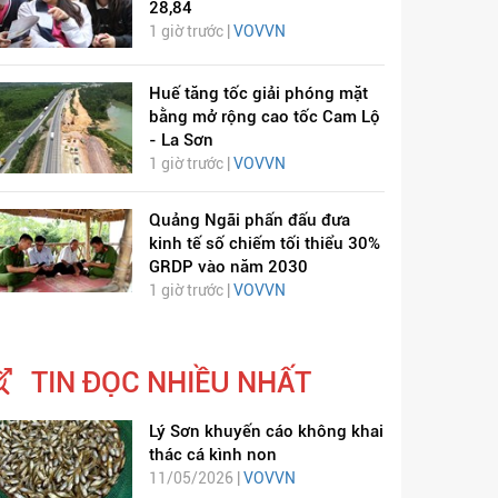
28,84
1 giờ trước |
VOVVN
Huế tăng tốc giải phóng mặt
bằng mở rộng cao tốc Cam Lộ
- La Sơn
1 giờ trước |
VOVVN
Quảng Ngãi phấn đấu đưa
kinh tế số chiếm tối thiểu 30%
GRDP vào năm 2030
1 giờ trước |
VOVVN
ỊCH VIÊM PHỔI COVID-
HÁT LÊN VIỆT NAM
TIN ĐỌC NHIỀU NHẤT
19
Lý Sơn khuyến cáo không khai
thác cá kình non
11/05/2026 |
VOVVN