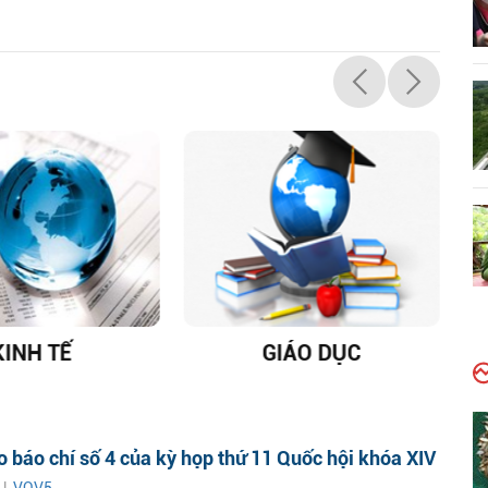
KINH TẾ
GIÁO DỤC
D
 báo chí số 4 của kỳ họp thứ 11 Quốc hội khóa XIV
 |
VOV5