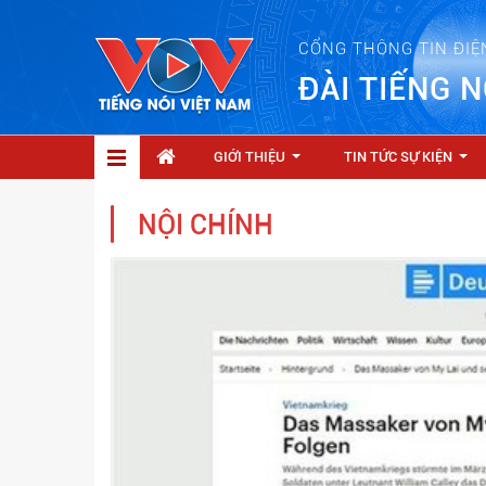
CỔNG THÔNG TIN ĐIỆ
ĐÀI TIẾNG N
GIỚI THIỆU
TIN TỨC SỰ KIỆN
...
...
NỘI CHÍNH