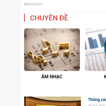
30/03/2021
CHUYÊN ĐỀ
T NAM
ÂM NHẠC
Thông cáo
30/03/2021