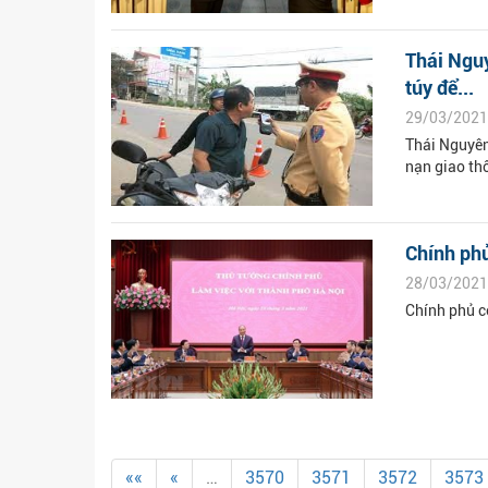
Thái Nguy
túy để...
29/03/2021
Thái Nguyên
nạn giao th
Chính phủ
28/03/2021
Chính phủ c
««
«
…
3570
3571
3572
3573