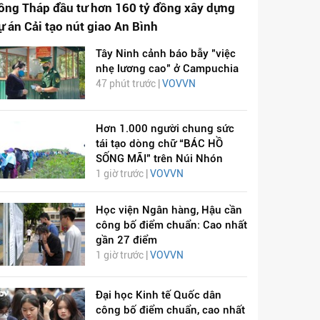
ồng Tháp đầu tư hơn 160 tỷ đồng xây dựng
ự án Cải tạo nút giao An Bình
Tây Ninh cảnh báo bẫy "việc
nhẹ lương cao" ở Campuchia
47 phút trước |
VOVVN
Hơn 1.000 người chung sức
tái tạo dòng chữ “BÁC HỒ
SỐNG MÃI” trên Núi Nhón
1 giờ trước |
VOVVN
Học viện Ngân hàng, Hậu cần
công bố điểm chuẩn: Cao nhất
gần 27 điểm
1 giờ trước |
VOVVN
Đại học Kinh tế Quốc dân
công bố điểm chuẩn, cao nhất