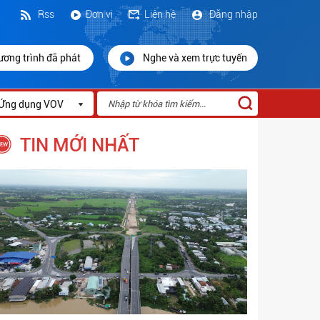
Rss
Đơn vị
Liên hệ
Đăng nhập
ương trình đã phát
Nghe và xem trực tuyến
Ứng dụng VOV
TIN MỚI NHẤT