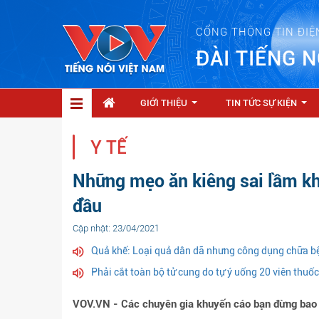
CỔNG THÔNG TIN ĐIỆ
ĐÀI TIẾNG N
GIỚI THIỆU
TIN TỨC SỰ KIỆN
...
...
Y TẾ
Những mẹo ăn kiêng sai lầm kh
đầu
Cập nhật: 23/04/2021
Quả khế: Loại quả dân dã nhưng công dụng chữa b
Phải cắt toàn bộ tử cung do tự ý uống 20 viên thuố
VOV.VN - Các chuyên gia khuyến cáo bạn đừng bao g