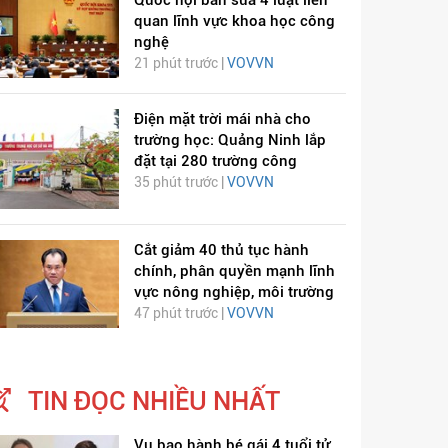
quan lĩnh vực khoa học công
nghệ
21 phút trước |
VOVVN
Điện mặt trời mái nhà cho
trường học: Quảng Ninh lắp
đặt tại 280 trường công
35 phút trước |
VOVVN
Cắt giảm 40 thủ tục hành
chính, phân quyền mạnh lĩnh
vực nông nghiệp, môi trường
47 phút trước |
VOVVN
TIN ĐỌC NHIỀU NHẤT
Vụ bạo hành bé gái 4 tuổi tử