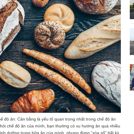
ế độ ăn: Cân bằng là yếu tố quan trọng nhất trong chế độ ăn
 khỏi chế độ ăn của mình, bạn thường có xu hướng ăn quá nhiều
 dinh dưỡng trong bữa ăn của mình, nhưng đừng “xóa sổ” bất kỳ