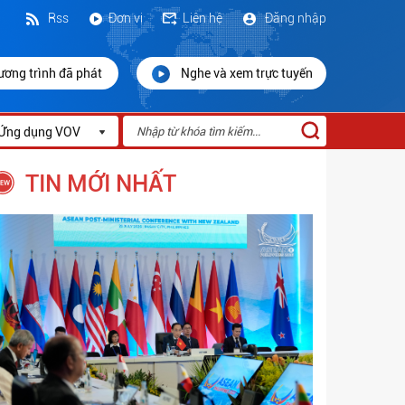
Rss
Đơn vị
Liên hệ
Đăng nhập
ương trình đã phát
Nghe và xem trực tuyến
Ứng dụng VOV
TIN MỚI NHẤT