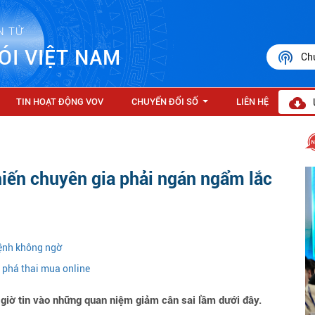
N TỬ
ÓI VIỆT NAM
Ch
TIN HOẠT ĐỘNG VOV
CHUYỂN ĐỔI SỐ
LIÊN HỆ
...
iến chuyên gia phải ngán ngẩm lắc
ệnh không ngờ
c phá thai mua online
iờ tin vào những quan niệm giảm cân sai lầm dưới đây.