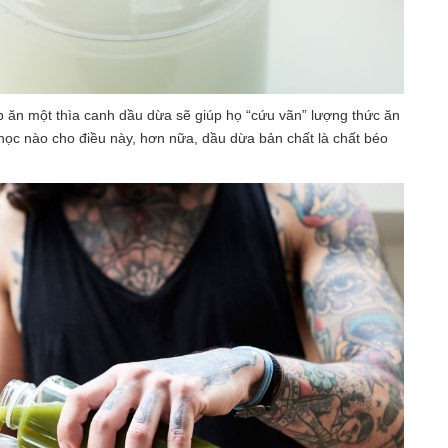
ếp ăn một thìa canh dầu dừa sẽ giúp họ “cứu vãn” lượng thức ăn
ọc nào cho điều này, hơn nữa, dầu dừa bản chất là chất béo