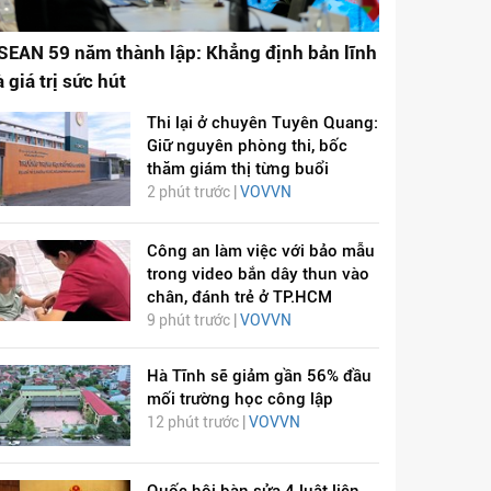
SEAN 59 năm thành lập: Khẳng định bản lĩnh
à giá trị sức hút
Thi lại ở chuyên Tuyên Quang:
Giữ nguyên phòng thi, bốc
thăm giám thị từng buổi
2 phút trước |
VOVVN
Công an làm việc với bảo mẫu
trong video bắn dây thun vào
chân, đánh trẻ ở TP.HCM
9 phút trước |
VOVVN
Hà Tĩnh sẽ giảm gần 56% đầu
mối trường học công lập
12 phút trước |
VOVVN
Quốc hội bàn sửa 4 luật liên