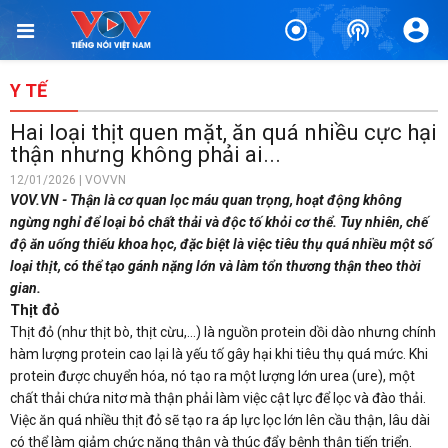
Y TẾ
Hai loại thịt quen mặt, ăn quá nhiều cực hại
thận nhưng không phải ai...
12/01/2026 | VOVVN
VOV.VN - Thận là cơ quan lọc máu quan trọng, hoạt động không
ngừng nghỉ để loại bỏ chất thải và độc tố khỏi cơ thể. Tuy nhiên, chế
độ ăn uống thiếu khoa học, đặc biệt là việc tiêu thụ quá nhiều một số
loại thịt, có thể tạo gánh nặng lớn và làm tổn thương thận theo thời
gian.
Thịt đỏ
Thịt đỏ (như thịt bò, thịt cừu,…) là nguồn protein dồi dào nhưng chính
hàm lượng protein cao lại là yếu tố gây hại khi tiêu thụ quá mức. Khi
protein được chuyển hóa, nó tạo ra một lượng lớn urea (ure), một
chất thải chứa nitơ mà thận phải làm việc cật lực để lọc và đào thải.
Việc ăn quá nhiều thịt đỏ sẽ tạo ra áp lực lọc lớn lên cầu thận, lâu dài
có thể làm giảm chức năng thận và thúc đẩy bệnh thận tiến triển.