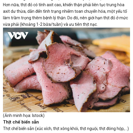
Hơn nữa, thịt đỏ có tính axit cao, khiến thận phải liên tục trung hòa
axit dư thừa, dẫn đến tình trạng nhiễm toan chuyển hóa, một yếu tố
làm trầm trọng thêm bệnh lý thận. Do đó, nên giới hạn thịt đỏ ở mức
vừa phải (khoảng 1-2 bữa/tuần) và ưu tiên thịt nạc.
(Ảnh minh họa: Istock)
Thịt chế biến sẵn
Thịt chế biến sẵn (xúc xích, thịt xông khói, thịt nguội, thịt đóng hộp,...)