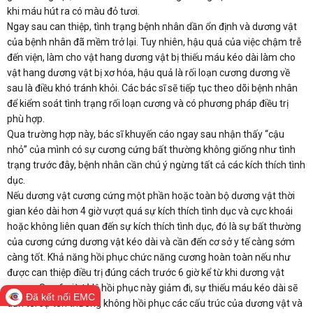
khi máu hút ra có màu đỏ tươi.
Ngay sau can thiệp, tình trạng bệnh nhân dần ổn định và dương vật
của bệnh nhân đã mềm trở lại. Tuy nhiên, hậu quả của việc chậm trễ
đến viện, làm cho vật hang dương vật bị thiếu máu kéo dài làm cho
vật hang dương vật bị xơ hóa, hậu quả là rối loạn cương dương về
sau là điều khó tránh khỏi. Các bác sĩ sẽ tiếp tục theo dõi bệnh nhân
để kiểm soát tình trạng rối loạn cương và có phương pháp điều trị
phù hợp.
Qua trường hợp này, bác sĩ khuyến cáo ngay sau nhận thấy “cậu
nhỏ” của mình có sự cương cứng bất thường không giống như tình
trạng trước đây, bệnh nhân cần chú ý ngừng tất cả các kích thích tình
dục.
Nếu dương vật cương cứng một phần hoặc toàn bộ dương vật thời
gian kéo dài hơn 4 giờ vượt quá sự kích thích tình dục và cực khoái
hoặc không liên quan đến sự kích thích tình dục, đó là sự bất thường
của cương cứng dương vật kéo dài và cần đến cơ sở y tế càng sớm
càng tốt. Khả năng hồi phục chức năng cương hoàn toàn nếu như
được can thiệp điều trị đúng cách trước 6 giờ kể từ khi dương vật
cương. Sau 6 giờ tỷ lệ hồi phục này giảm đi, sự thiếu máu kéo dài sẽ
Đã kết nối EMC
dẫn tới sự tổn thương không hồi phục các cấu trúc của dương vật và