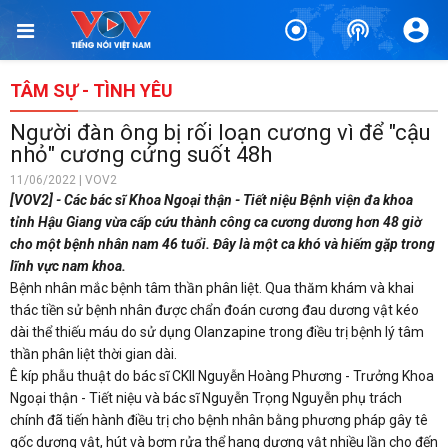
TÂM SỰ - TÌNH YÊU
Người đàn ông bị rối loạn cương vì để "cậu
nhỏ" cương cứng suốt 48h
11/06/2022 | VOV2
[VOV2] - Các bác sĩ Khoa Ngoại thận - Tiết niệu Bệnh viện đa khoa
tỉnh Hậu Giang vừa cấp cứu thành công ca cương dương hơn 48 giờ
cho một bệnh nhân nam 46 tuổi. Đây là một ca khó và hiếm gặp trong
lĩnh vực nam khoa.
Bệnh nhân mắc bệnh tâm thần phân liệt. Qua thăm khám và khai
thác tiền sử bệnh nhân được chẩn đoán cương đau dương vật kéo
dài thể thiếu máu do sử dụng Olanzapine trong điều trị bệnh lý tâm
thần phân liệt thời gian dài.
Ê kíp phẫu thuật do bác sĩ CKII Nguyễn Hoàng Phương - Trưởng Khoa
Ngoại thận - Tiết niệu và bác sĩ Nguyễn Trọng Nguyễn phụ trách
chính đã tiến hành điều trị cho bệnh nhân bằng phương pháp gây tê
gốc dương vật, hút và bơm rửa thể hang dương vật nhiều lần cho đến