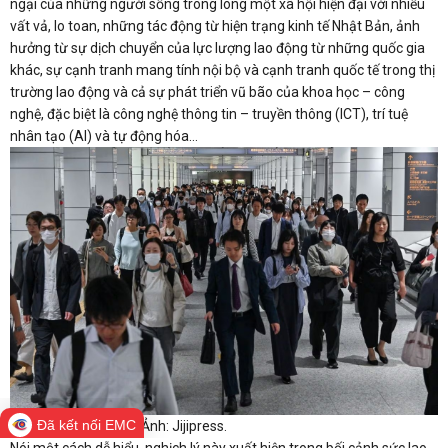
ngại của những người sống trong lòng một xã hội hiện đại với nhiều
vất vả, lo toan, những tác động từ hiện trạng kinh tế Nhật Bản, ảnh
hưởng từ sự dịch chuyển của lực lượng lao động từ những quốc gia
khác, sự cạnh tranh mang tính nội bộ và cạnh tranh quốc tế trong thị
trường lao động và cả sự phát triển vũ bão của khoa học – công
nghệ, đặc biệt là công nghệ thông tin – truyền thông (ICT), trí tuệ
nhân tạo (AI) và tự động hóa…
Đã kết nối EMC
Người dân Nhật Bản. Ảnh: Jijipress.
Nói một cách dễ hiểu, nghịch lý này xuất hiện trong bối cảnh sức lao