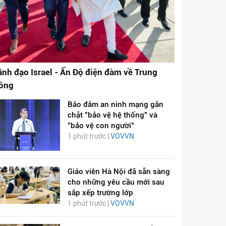
ãnh đạo Israel - Ấn Độ điện đàm về Trung
ông
Bảo đảm an ninh mạng gắn
chặt "bảo vệ hệ thống" và
"bảo vệ con người"
1 phút trước |
VOVVN
Giáo viên Hà Nội đã sẵn sàng
cho những yêu cầu mới sau
sắp xếp trường lớp
1 phút trước |
VOVVN