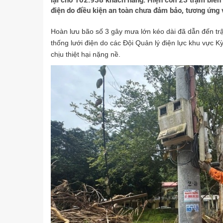
lại cho 102.938 khách hàng. Hiện còn 23 trạm biến 
điện do điều kiện an toàn chưa đảm bảo, tương ứng 
Hoàn lưu bão số 3 gây mưa lớn kéo dài đã dẫn đến trận
thống lưới điện do các Đội Quản lý điện lực khu vự
chịu thiệt hại nặng nề.