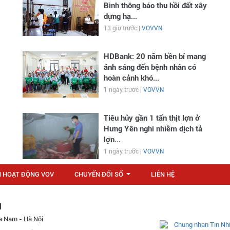
Bình thông báo thu hồi đất xây
dựng hạ...
13 giờ trước |
VOVVN
HDBank: 20 năm bền bỉ mang
ánh sáng đến bệnh nhân có
hoàn cảnh khó...
1 ngày trước |
VOVVN
Tiêu hủy gần 1 tấn thịt lợn ở
Hưng Yên nghi nhiễm dịch tả
lợn...
1 ngày trước |
VOVVN
N HOẠT ĐỘNG VOV
CHUYỂN ĐỔI SỐ
LIÊN HỆ
...
M
a Nam - Hà Nội