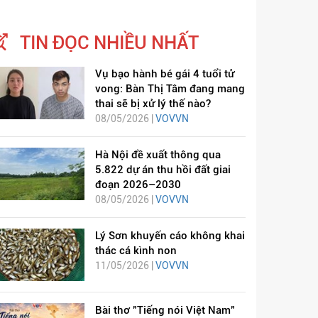
TIN ĐỌC NHIỀU NHẤT
Vụ bạo hành bé gái 4 tuổi tử
vong: Bàn Thị Tâm đang mang
thai sẽ bị xử lý thế nào?
08/05/2026 |
VOVVN
Hà Nội đề xuất thông qua
5.822 dự án thu hồi đất giai
đoạn 2026–2030
08/05/2026 |
VOVVN
Lý Sơn khuyến cáo không khai
thác cá kình non
11/05/2026 |
VOVVN
Bài thơ "Tiếng nói Việt Nam"