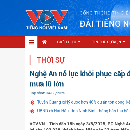
CỔNG THÔNG TIN ĐIỆ
ĐÀI TIẾNG N
GIỚI THIỆU
TIN TỨC SỰ KIỆN
...
...
THỜI SỰ
Nghệ An nỗ lực khôi phục cấp đ
mưa lũ lớn
Cập nhật: 04/08/2025
Tuyên Quang xử lý được hơn 40% dự án tồn đọng, ké
UBND xã Hải Hậu, tỉnh Ninh Bình thông báo thu hồi
VOV.VN - Tính đến 18h ngày 3/8/2025, PC Nghệ An đ