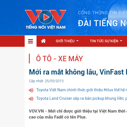
CỔNG THÔNG TIN ĐIỆ
ĐÀI TIẾNG N
GIỚI THIỆU
TIN TỨC SỰ KIỆN
...
...
Ô TÔ - XE MÁY
Mới ra mắt không lâu, VinFast 
Cập nhật: 25/09/2019
Toyota Việt Nam chính thức giới thiệu Hilux thế hệ 
Toyota Land Cruiser sắp ra bản pickup khung liền, 
VOV.VN - Mới chỉ được giới thiệu tại Việt Nam thời 
cao của mẫu Fadil có tên Plus.