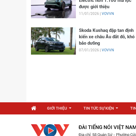
Electric hơn 1.100 mã lực
được giới thiệu
11/01/2026 |
VOVVN
Skoda Kushaq đập tan định
kiến xe châu Âu đắt đỏ, khó
bảo dưỡng
07/01/2026 |
VOVVN
GIỚI THIỆU
TIN TỨC SỰ KIỆN
TI
...
...
ĐÀI TIẾNG NÓI VIỆT NA
Địa chỉ: 58 Quán Sứ - Phường Cử