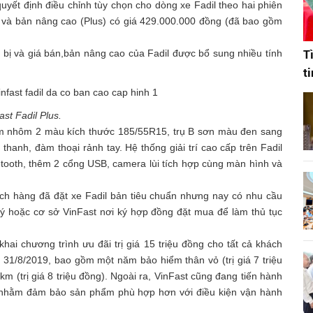
quyết định điều chỉnh tùy chọn cho dòng xe Fadil theo hai phiên
 và bản nâng cao (Plus) có giá 429.000.000 đồng (đã bao gồm
T
t bị và giá bán,bản nâng cao của Fadil được bổ sung nhiều tính
t
ast Fadil Plus.
im nhôm 2 màu kích thước 185/55R15, trụ B sơn màu đen sang
thanh, đàm thoại rảnh tay. Hệ thống giải trí cao cấp trên Fadil
uetooth, thêm 2 cổng USB, camera lùi tích hợp cùng màn hình và
ách hàng đã đặt xe Fadil bản tiêu chuẩn nhưng nay có nhu cầu
lý hoặc cơ sở VinFast nơi ký hợp đồng đặt mua để làm thủ tục
 khai chương trình ưu đãi trị giá 15 triệu đồng cho tất cả khách
31/8/2019, bao gồm một năm bảo hiểm thân vỏ (trị giá 7 triệu
 (trị giá 8 triệu đồng). Ngoài ra, VinFast cũng đang tiến hành
, nhằm đảm bảo sản phẩm phù hợp hơn với điều kiện vận hành