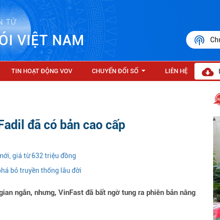
N TỬ
ÓI VIỆT NAM
Ch
TIN HOẠT ĐỘNG VOV
CHUYỂN ĐỔI SỐ
LIÊN HỆ
...
Fadil đã có bản cao cấp
mới, giá từ 632 triệu đồng
phá bỏ truyền thống lâu đời
gian ngắn, nhưng, VinFast đã bất ngờ tung ra phiên bản nâng