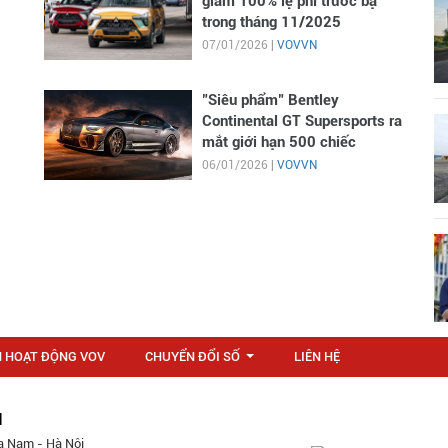
giảm 100% lệ phí trước bạ
trong tháng 11/2025
07/01/2026 |
VOVVN
"Siêu phẩm" Bentley
Continental GT Supersports ra
mắt giới hạn 500 chiếc
06/01/2026 |
VOVVN
N HOẠT ĐỘNG VOV
CHUYỂN ĐỔI SỐ
LIÊN HỆ
...
M
a Nam - Hà Nội