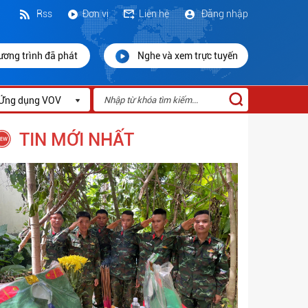
Rss
Đơn vị
Liên hệ
Đăng nhập
ương trình đã phát
Nghe và xem trực tuyến
Ứng dụng VOV
TIN MỚI NHẤT