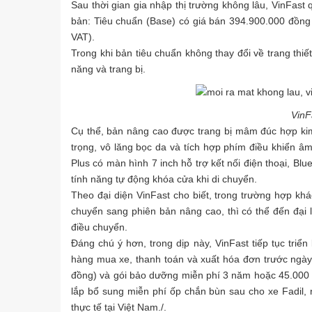
Sau thời gian gia nhập thị trường không lâu, VinFast 
bản: Tiêu chuẩn (Base) có giá bán 394.900.000 đồng
VAT).
Trong khi bản tiêu chuẩn không thay đổi về trang thiế
năng và trang bị.
VinF
Cụ thể, bản nâng cao được trang bị mâm đúc hợp k
trọng, vô lăng bọc da và tích hợp phím điều khiển âm 
Plus có màn hình 7 inch hỗ trợ kết nối điện thoại, Bl
tính năng tự động khóa cửa khi di chuyển.
Theo đại diện VinFast cho biết, trong trường hợp kh
chuyển sang phiên bản nâng cao, thì có thể đến đại 
điều chuyển.
Đáng chú ý hơn, trong dịp này, VinFast tiếp tục triển
hàng mua xe, thanh toán và xuất hóa đơn trước ngày 
đồng) và gói bảo dưỡng miễn phí 3 năm hoặc 45.000 km
lắp bổ sung miễn phí ốp chắn bùn sau cho xe Fadil
thực tế tại Việt Nam./.