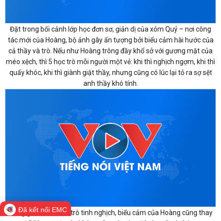
Đặt trong bối cảnh lớp học đơn sơ, giản dị của xóm Quý – nơi công
tác mới của Hoàng, bộ ảnh gây ấn tượng bởi biểu cảm hài hước của
cả thầy và trò. Nếu như Hoàng trông đầy khổ sở với gương mặt của
méo xệch, thì 5 học trò mỗi người một vẻ: khi thì nghịch ngợm, khi thì
quấy khóc, khi thì giành giật thầy, nhưng cũng có lúc lại tỏ ra sợ sệt
anh thầy khó tính.
Đã kết nối EMC
Đứng giữa đám học trò tinh nghịch, biểu cảm của Hoàng cũng thay