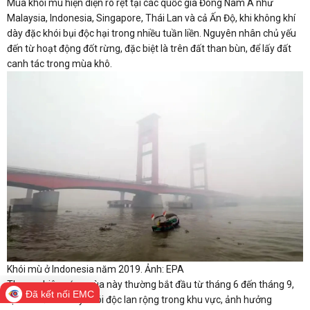
Mùa khói mù hiện diện rõ rệt tại các quốc gia Đông Nam Á như
Malaysia, Indonesia, Singapore, Thái Lan và cả Ấn Độ, khi không khí
dày đặc khói bụi độc hại trong nhiều tuần liền. Nguyên nhân chủ yếu
đến từ hoạt động đốt rừng, đặc biệt là trên đất than bùn, để lấy đất
canh tác trong mùa khô.
Khói mù ở Indonesia năm 2019. Ảnh: EPA
Theo nghiên cứu, mùa này thường bắt đầu từ tháng 6 đến tháng 9,
Đã kết nối EMC
tạo nên đám mây khói độc lan rộng trong khu vực, ảnh hưởng