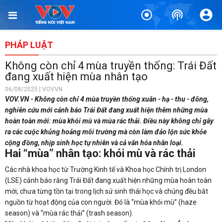
PHÁP LUẬT
Không còn chỉ 4 mùa truyền thống: Trái Đất
đang xuất hiện mùa nhân tạo
06/08/2025 | VOVVN
VOV.VN - Không còn chỉ 4 mùa truyền thống xuân - hạ - thu - đông,
nghiên cứu mới cảnh báo Trái Đất đang xuất hiện thêm những mùa
hoàn toàn mới: mùa khói mù và mùa rác thải. Điều này không chỉ gây
ra các cuộc khủng hoảng môi trường mà còn làm đảo lộn sức khỏe
cộng đồng, nhịp sinh học tự nhiên và cả văn hóa nhân loại.
Hai “mùa” nhân tạo: khói mù và rác thải
Các nhà khoa học từ Trường Kinh tế và Khoa học Chính trị London
(LSE) cảnh báo rằng Trái Đất đang xuất hiện những mùa hoàn toàn
mới, chưa từng tồn tại trong lịch sử sinh thái học và chúng đều bắt
nguồn từ hoạt động của con người. Đó là “mùa khói mù” (haze
season) và “mùa rác thải” (trash season).