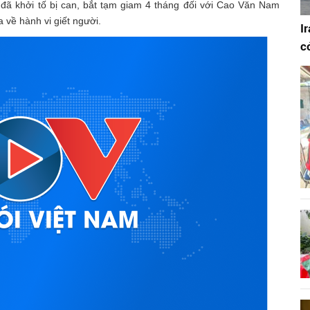
ã khởi tố bị can, bắt tạm giam 4 tháng đối với Cao Văn Nam
 về hành vi giết người.
I
c