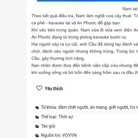
Nam tại
Theo kết quả điều tra, Nam làm nghề cưa cây thuê. Tố
cà phê - karaoke tại xã An Phước để gặp bạn.
Khi vào bên trong quán, Nam vừa đi vừa xem điện t
An Phước đang từ trong phòng karaoke bước ra.
Hai người xảy ra cự cãi, anh Cầu đã dùng tay đánh 
chửi, đánh vào người nhưng không trúng. Trong lúc 
Cầu, gây thương tích nặng.
Nạn nhân được đưa đến bệnh viện cấp cứu nhưng đã
khí xuống sông và bỏ trốn đến sáng hôm sau ra đầu th
Yêu thích
Từ khóa: đâm chết người, án mạng, giết người, tin
Thể loại: Thời sự
Tác giả:
Nguồn tin: VOVVN