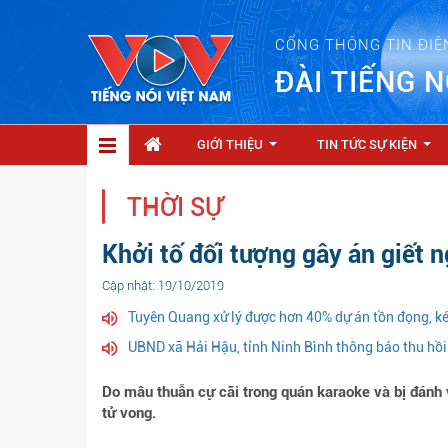
CỔNG THÔNG TIN ĐIỆ
ĐÀI TIẾNG N
GIỚI THIỆU
TIN TỨC SỰ KIỆN
...
...
THỜI SỰ
Khởi tố đối tượng gây án giết 
Cập nhật: 19/10/2019
Tuyên Quang xử lý được hơn 40% dự án tồn đọng, ké
UBND xã Hải Hậu, tỉnh Ninh Bình thông báo thu hồi
Do mâu thuẫn cự cãi trong quán karaoke và bị đán
tử vong.