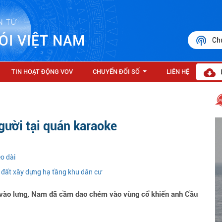
N TỬ
ÓI VIỆT NAM
Ch
TIN HOẠT ĐỘNG VOV
CHUYỂN ĐỔI SỐ
LIÊN HỆ
...
người tại quán karaoke
o dài
 đất xây dựng hạ tầng khu dân cư
h vào lưng, Nam đã cầm dao chém vào vùng cổ khiến anh Cầu