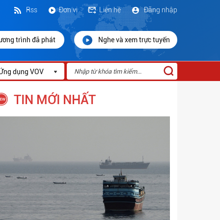
Rss
Đơn vị
Liên hệ
Đăng nhập
ương trình đã phát
Nghe và xem trực tuyến
Ứng dụng VOV
TIN MỚI NHẤT