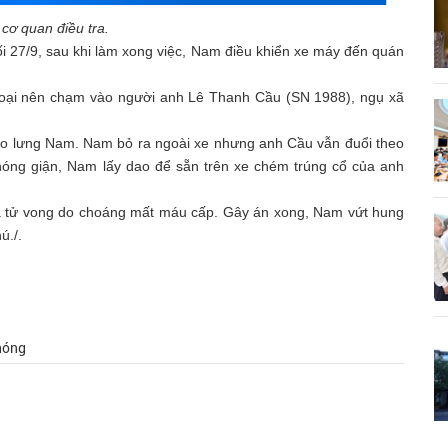
 cơ quan điều tra.
i 27/9, sau khi làm xong việc, Nam điều khiển xe máy đến quán
hoại nên chạm vào người anh Lê Thanh Cầu (SN 1988), ngụ xã
vào lưng Nam. Nam bỏ ra ngoài xe nhưng anh Cầu vẫn đuổi theo
nóng giận, Nam lấy dao để sẵn trên xe chém trúng cổ của anh
 tử vong do choáng mất máu cấp. Gây án xong, Nam vứt hung
ú./.
 nóng