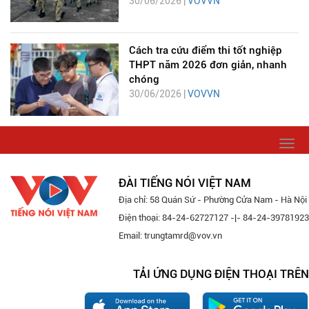
30/06/2026 |
VOVVN
Cách tra cứu điểm thi tốt nghiệp
THPT năm 2026 đơn giản, nhanh
chóng
30/06/2026 |
VOVVN
Togg
navi
ĐÀI TIẾNG NÓI VIỆT NAM
Địa chỉ: 58 Quán Sứ - Phường Cửa Nam - Hà Nội
Điện thoại: 84-24-62727127 -|- 84-24-39781923
Email: trungtamrd@vov.vn
TẢI ỨNG DỤNG ĐIỆN THOẠI TRÊN