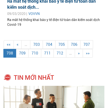
Ra mắt hệ thống khai báo y tế điện tử toàn dân
kiểm soát dịch...
09/03/2020 |
VOVVN
Ra mắt hệ thống khai báo y tế điện tử toàn dân kiểm soát dịch
Covid-19
««
«
…
703
704
705
706
707
708
709
710
711
712
…
»
»»
TIN MỚI NHẤT