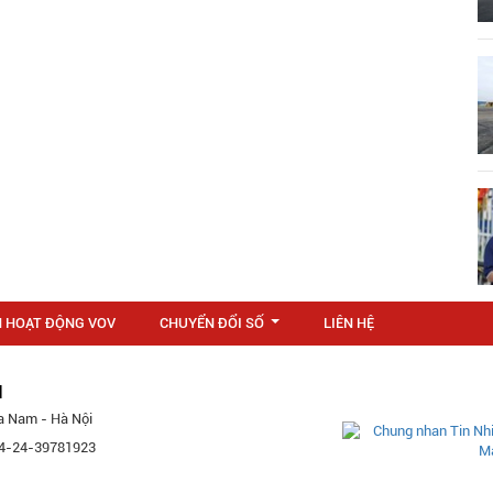
N HOẠT ĐỘNG VOV
CHUYỂN ĐỔI SỐ
LIÊN HỆ
...
M
a Nam - Hà Nội
 84-24-39781923