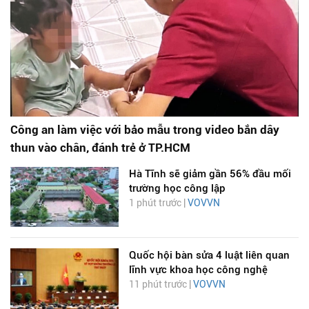
Công an làm việc với bảo mẫu trong video bắn dây
thun vào chân, đánh trẻ ở TP.HCM
Hà Tĩnh sẽ giảm gần 56% đầu mối
trường học công lập
1 phút trước |
VOVVN
Quốc hội bàn sửa 4 luật liên quan
lĩnh vực khoa học công nghệ
11 phút trước |
VOVVN