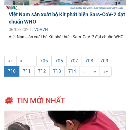
Việt Nam sản xuất bộ Kit phát hiện Sars-CoV-2 đạt
chuẩn WHO
06/03/2020 |
VOVVN
Việt Nam sản xuất bộ Kit phát hiện Sars-CoV-2 đạt chuẩn WHO
««
«
…
705
706
707
708
709
710
711
712
713
714
…
»
»»
TIN MỚI NHẤT