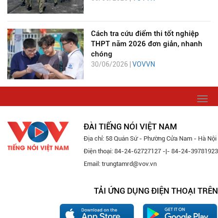
Cách tra cứu điểm thi tốt nghiệp
THPT năm 2026 đơn giản, nhanh
chóng
30/06/2026 |
VOVVN
Togg
navi
ĐÀI TIẾNG NÓI VIỆT NAM
Địa chỉ: 58 Quán Sứ - Phường Cửa Nam - Hà Nội
Điện thoại: 84-24-62727127 -|- 84-24-39781923
Email: trungtamrd@vov.vn
TẢI ỨNG DỤNG ĐIỆN THOẠI TRÊN