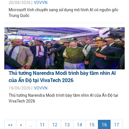
20/06/2026 |
VOVVN
Microsoft tính chuyển sang sử dụng mô hình AI có nguồn gốc
Trung Quốc
Thủ tướng Narendra Modi trình bày tầm nhìn AI
của Ấn Độ tại VivaTech 2026
19/06/2026 |
VOVVN
Thủ tướng Narendra Modi trình bày tầm nhìn AI của Ấn Độ tại
VivaTech 2026
««
«
…
11
12
13
14
15
16
17