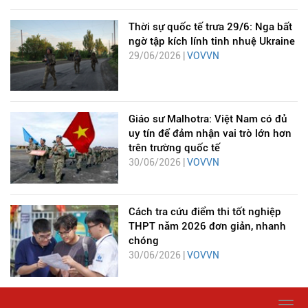
Thời sự quốc tế trưa 29/6: Nga bất
ngờ tập kích lính tinh nhuệ Ukraine
29/06/2026 |
VOVVN
Giáo sư Malhotra: Việt Nam có đủ
uy tín để đảm nhận vai trò lớn hơn
trên trường quốc tế
30/06/2026 |
VOVVN
Cách tra cứu điểm thi tốt nghiệp
THPT năm 2026 đơn giản, nhanh
chóng
30/06/2026 |
VOVVN
Togg