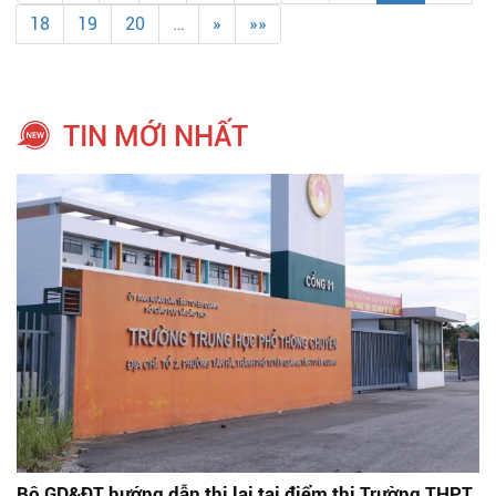
18
19
20
…
»
»»
TIN MỚI NHẤT
Bộ GD&ĐT hướng dẫn thi lại tại điểm thi Trường THPT