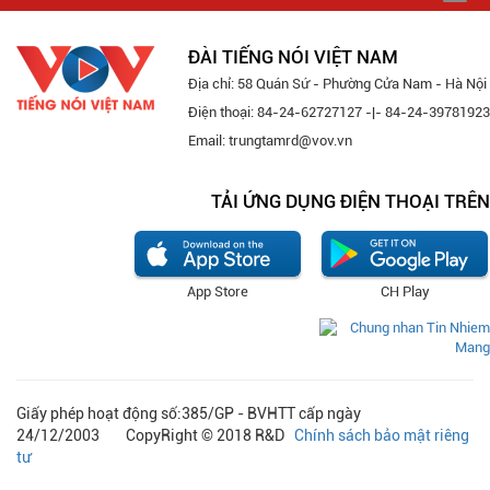
navi
ĐÀI TIẾNG NÓI VIỆT NAM
Địa chỉ: 58 Quán Sứ - Phường Cửa Nam - Hà Nội
Điện thoại: 84-24-62727127 -|- 84-24-39781923
Email: trungtamrd@vov.vn
TẢI ỨNG DỤNG ĐIỆN THOẠI TRÊN
App Store
CH Play
Giấy phép hoạt động số:385/GP - BVHTT cấp ngày
24/12/2003 CopyRight © 2018 R&D
Chính sách bảo mật riêng
tư