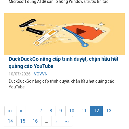
Microsoft dùng AI để săn lỗ hổng Windows trước tin tặc
DuckDuckGo nâng cấp trình duyệt, chặn hầu hết
quảng cáo YouTube
10/07/2026 |
VOVVN
DuckDuckGo nâng cấp trình duyệt, chặn hầu hết quảng cáo
YouTube
««
«
…
7
8
9
10
11
12
13
14
15
16
…
»
»»