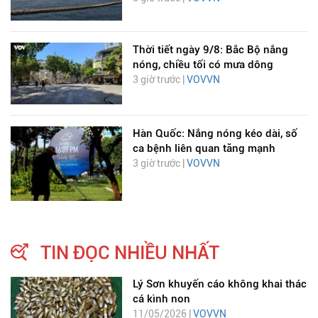
Thời tiết ngày 9/8: Bắc Bộ nắng
nóng, chiều tối có mưa dông
3 giờ trước |
VOVVN
Hàn Quốc: Nắng nóng kéo dài, số
ca bệnh liên quan tăng mạnh
3 giờ trước |
VOVVN
TIN ĐỌC NHIỀU NHẤT
Lý Sơn khuyến cáo không khai thác
cá kình non
11/05/2026 |
VOVVN