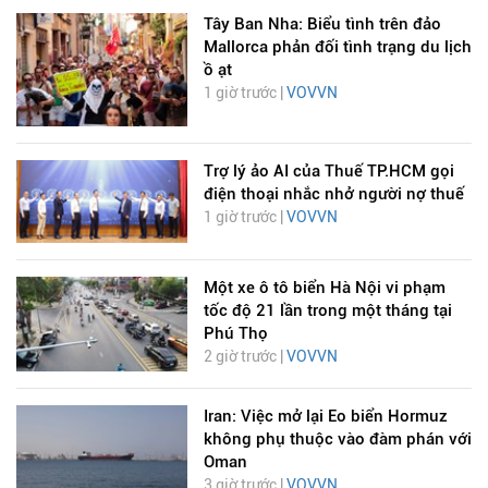
Tây Ban Nha: Biểu tình trên đảo
Mallorca phản đối tình trạng du lịch
ồ ạt
1 giờ trước |
VOVVN
Trợ lý ảo AI của Thuế TP.HCM gọi
điện thoại nhắc nhở người nợ thuế
1 giờ trước |
VOVVN
Một xe ô tô biển Hà Nội vi phạm
tốc độ 21 lần trong một tháng tại
Phú Thọ
2 giờ trước |
VOVVN
Iran: Việc mở lại Eo biển Hormuz
không phụ thuộc vào đàm phán với
Oman
3 giờ trước |
VOVVN