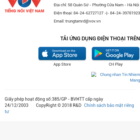
Địa chỉ: 58 Quán Sứ - Phường Cửa Nam - Hà Nội
Điện thoại: 84-24-62727127 -|- 84-24-39781923
Email: trungtamrd@vov.vn
TẢI ỨNG DỤNG ĐIỆN THOẠI TRÊN
App Store
CH Play
Giấy phép hoạt động số:385/GP - BVHTT cấp ngày
24/12/2003 CopyRight © 2018 R&D
Chính sách bảo mật riêng
tư