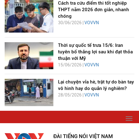
Cách tra cứu điểm thi tốt nghiệp
THPT năm 2026 đơn giản, nhanh
chóng
30/06/2026 |
VOVVN
Thời sự quốc tế trưa 15/6: Iran
tuyên bố thắng lợi sau khi đạt thỏa
thuận với Mỹ
15/06/2026 |
VOVVN
Lại chuyện vỉa hè, trật tự do bàn tay
vô hình hay do quản lý nghiêm?
28/05/2026 |
VOVVN
Togg
navi
ĐÀI TIẾNG NÓI VIỆT NAM