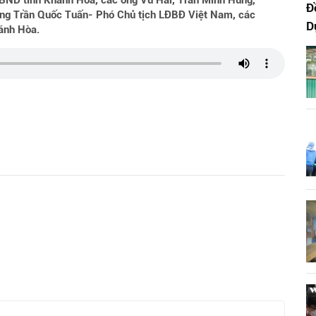
UBND tỉnh Khánh Hòa, các ông Vũ Hải, Trần Minh Hùng,
Đ
ng Trần Quốc Tuấn- Phó Chủ tịch LĐBĐ Việt Nam, các
D
ánh Hòa.