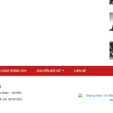
N HOẠT ĐỘNG VOV
CHUYỂN ĐỔI SỐ
LIÊN HỆ
...
M
a Nam - Hà Nội
 84-24-39781923