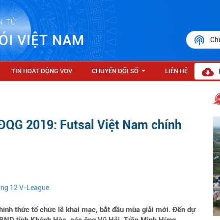
N TỬ
ÓI VIỆT NAM
Ch
TIN HOẠT ĐỘNG VOV
CHUYỂN ĐỔI SỐ
LIÊN HỆ
...
VĐQG 2019: Futsal Việt Nam chính
vòng 12 V-League
nh thức tổ chức lễ khai mạc, bắt đầu mùa giải mới. Đến dự