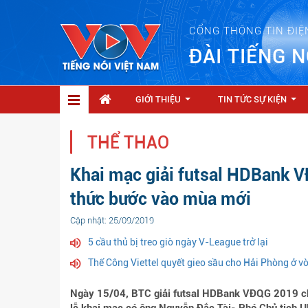
CỔNG THÔNG TIN ĐIỆ
ĐÀI TIẾNG N
GIỚI THIỆU
TIN TỨC SỰ KIỆN
...
...
THỂ THAO
Khai mạc giải futsal HDBank 
thức bước vào mùa mới
Cập nhật: 25/09/2019
5 cầu thủ bị treo giò ngày V-League trở lại
Thể Công Viettel quyết gieo sầu cho Hải Phòng ở 
Ngày 15/04, BTC giải futsal HDBank VĐQG 2019 chí