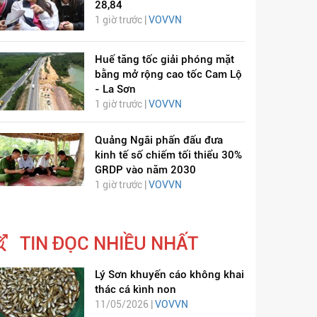
28,84
1 giờ trước |
VOVVN
Huế tăng tốc giải phóng mặt
bằng mở rộng cao tốc Cam Lộ
- La Sơn
1 giờ trước |
VOVVN
Quảng Ngãi phấn đấu đưa
kinh tế số chiếm tối thiểu 30%
GRDP vào năm 2030
1 giờ trước |
VOVVN
TIN ĐỌC NHIỀU NHẤT
Lý Sơn khuyến cáo không khai
thác cá kình non
11/05/2026 |
VOVVN