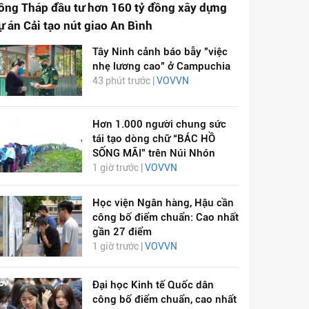
ồng Tháp đầu tư hơn 160 tỷ đồng xây dựng
ự án Cải tạo nút giao An Bình
Tây Ninh cảnh báo bẫy "việc
nhẹ lương cao" ở Campuchia
43 phút trước |
VOVVN
Hơn 1.000 người chung sức
tái tạo dòng chữ “BÁC HỒ
SỐNG MÃI” trên Núi Nhón
1 giờ trước |
VOVVN
Học viện Ngân hàng, Hậu cần
công bố điểm chuẩn: Cao nhất
gần 27 điểm
1 giờ trước |
VOVVN
Đại học Kinh tế Quốc dân
công bố điểm chuẩn, cao nhất