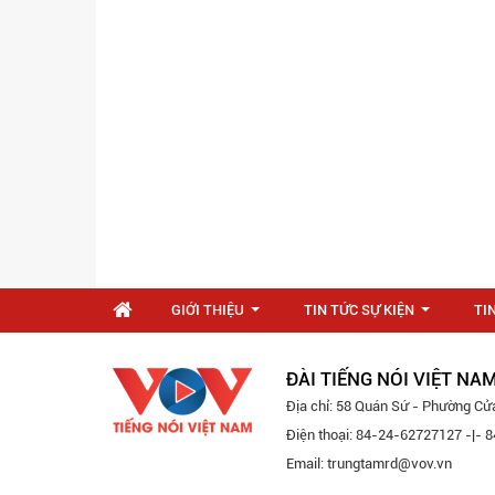
GIỚI THIỆU
TIN TỨC SỰ KIỆN
TI
...
...
ĐÀI TIẾNG NÓI VIỆT NA
Địa chỉ: 58 Quán Sứ - Phường Cử
Điện thoại: 84-24-62727127 -|-
Email: trungtamrd@vov.vn