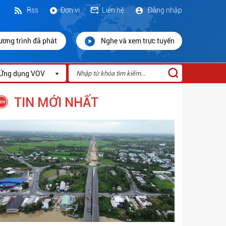
Rss
Đơn vị
Liên hệ
Đăng nhập
ương trình đã phát
Nghe và xem trực tuyến
Ứng dụng VOV
TIN MỚI NHẤT