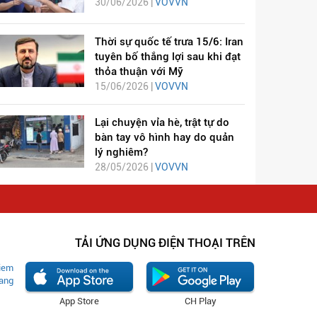
30/06/2026 |
VOVVN
Thời sự quốc tế trưa 15/6: Iran
tuyên bố thắng lợi sau khi đạt
thỏa thuận với Mỹ
15/06/2026 |
VOVVN
Lại chuyện vỉa hè, trật tự do
bàn tay vô hình hay do quản
lý nghiêm?
28/05/2026 |
VOVVN
TẢI ỨNG DỤNG ĐIỆN THOẠI TRÊN
App Store
CH Play