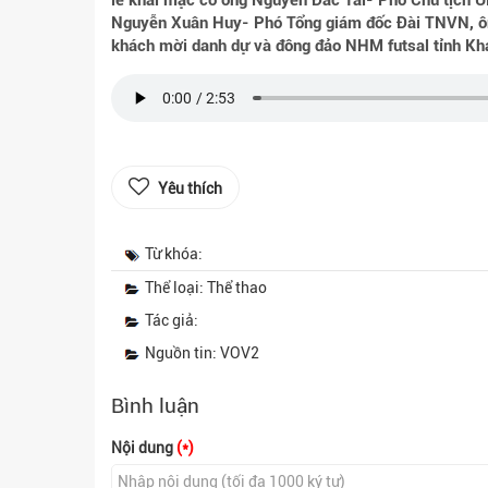
lễ khai mạc có ông Nguyễn Đắc Tài- Phó Chủ tịch 
Nguyễn Xuân Huy- Phó Tổng giám đốc Đài TNVN, ô
khách mời danh dự và đông đảo NHM futsal tỉnh Kh
Yêu thích
Từ khóa:
Thể loại: Thể thao
Tác giả:
Nguồn tin: VOV2
Bình luận
Nội dung
(*)