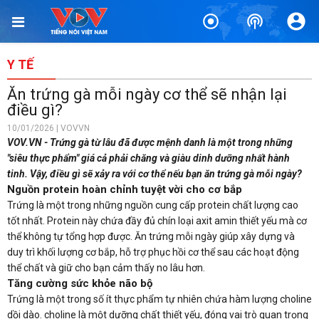
Y TẾ
Ăn trứng gà mỗi ngày cơ thể sẽ nhận lại
điều gì?
10/01/2026 | VOVVN
VOV.VN - Trứng gà từ lâu đã được mệnh danh là một trong những
"siêu thực phẩm" giá cả phải chăng và giàu dinh dưỡng nhất hành
tinh. Vậy, điều gì sẽ xảy ra với cơ thể nếu bạn ăn trứng gà mỗi ngày?
Nguồn protein hoàn chỉnh tuyệt vời cho cơ bắp
Trứng là một trong những nguồn cung cấp protein chất lượng cao
tốt nhất. Protein này chứa đầy đủ chín loại axit amin thiết yếu mà cơ
thể không tự tổng hợp được. Ăn trứng mỗi ngày giúp xây dựng và
duy trì khối lượng cơ bắp, hỗ trợ phục hồi cơ thể sau các hoạt động
thể chất và giữ cho bạn cảm thấy no lâu hơn.
Tăng cường sức khỏe não bộ
Trứng là một trong số ít thực phẩm tự nhiên chứa hàm lượng choline
dồi dào. choline là một dưỡng chất thiết yếu, đóng vai trò quan trọng