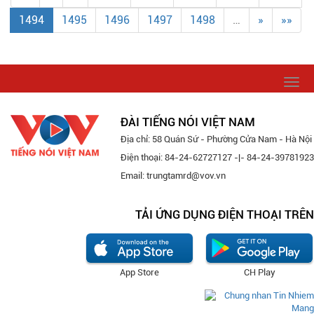
1494
1495
1496
1497
1498
…
»
»»
Togg
navi
ĐÀI TIẾNG NÓI VIỆT NAM
Địa chỉ: 58 Quán Sứ - Phường Cửa Nam - Hà Nội
Điện thoại: 84-24-62727127 -|- 84-24-39781923
Email: trungtamrd@vov.vn
TẢI ỨNG DỤNG ĐIỆN THOẠI TRÊN
App Store
CH Play