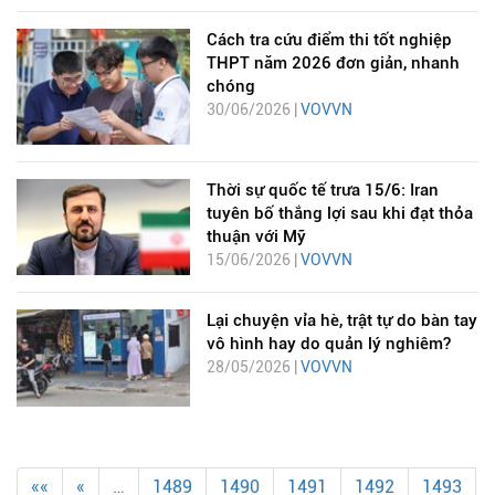
Cách tra cứu điểm thi tốt nghiệp
THPT năm 2026 đơn giản, nhanh
chóng
30/06/2026 |
VOVVN
Thời sự quốc tế trưa 15/6: Iran
tuyên bố thắng lợi sau khi đạt thỏa
thuận với Mỹ
15/06/2026 |
VOVVN
Lại chuyện vỉa hè, trật tự do bàn tay
vô hình hay do quản lý nghiêm?
28/05/2026 |
VOVVN
««
«
…
1489
1490
1491
1492
1493