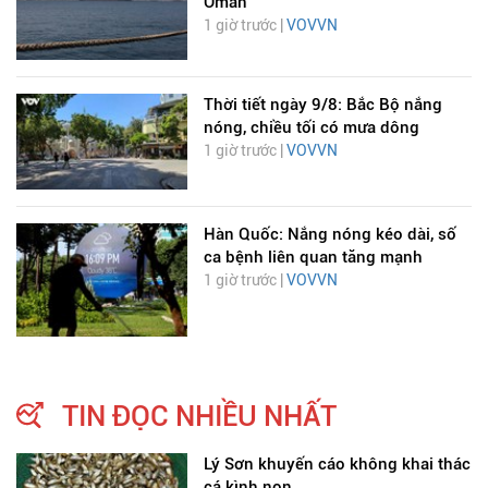
Oman
1 giờ trước |
VOVVN
Thời tiết ngày 9/8: Bắc Bộ nắng
nóng, chiều tối có mưa dông
1 giờ trước |
VOVVN
Hàn Quốc: Nắng nóng kéo dài, số
ca bệnh liên quan tăng mạnh
1 giờ trước |
VOVVN
TIN ĐỌC NHIỀU NHẤT
Lý Sơn khuyến cáo không khai thác
cá kình non