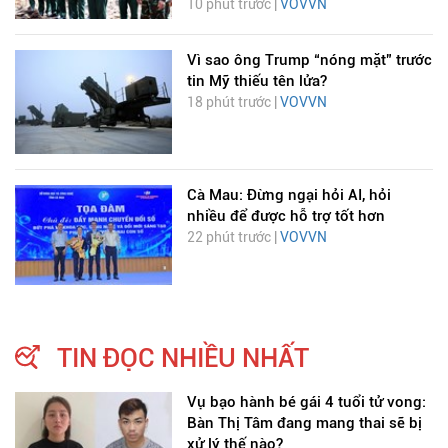
10 phút trước |
VOVVN
Vì sao ông Trump “nóng mặt” trước
tin Mỹ thiếu tên lửa?
18 phút trước |
VOVVN
Cà Mau: Đừng ngại hỏi AI, hỏi
nhiều để được hỗ trợ tốt hơn
22 phút trước |
VOVVN
TIN ĐỌC NHIỀU NHẤT
Vụ bạo hành bé gái 4 tuổi tử vong:
Bàn Thị Tâm đang mang thai sẽ bị
xử lý thế nào?