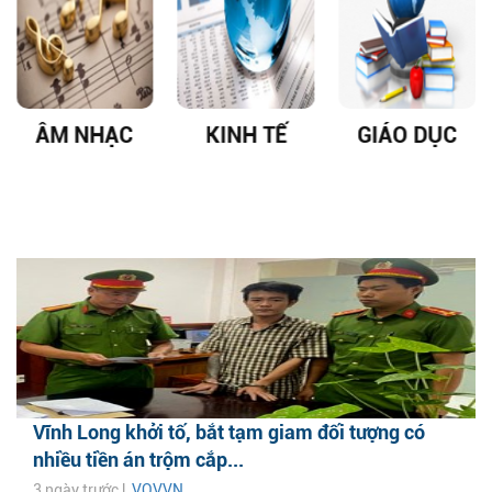
ÂM NHẠC
KINH TẾ
GIÁO DỤC
Vĩnh Long khởi tố, bắt tạm giam đối tượng có
nhiều tiền án trộm cắp...
3 ngày trước |
VOVVN