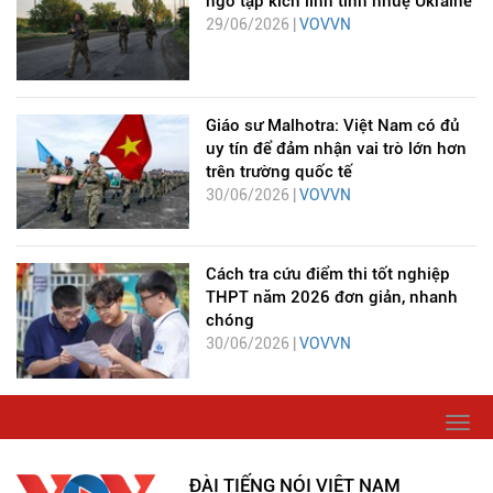
ngờ tập kích lính tinh nhuệ Ukraine
29/06/2026 |
VOVVN
Giáo sư Malhotra: Việt Nam có đủ
uy tín để đảm nhận vai trò lớn hơn
trên trường quốc tế
30/06/2026 |
VOVVN
Cách tra cứu điểm thi tốt nghiệp
THPT năm 2026 đơn giản, nhanh
chóng
30/06/2026 |
VOVVN
Togg
navi
ĐÀI TIẾNG NÓI VIỆT NAM