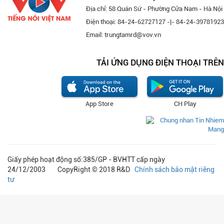
Địa chỉ: 58 Quán Sứ - Phường Cửa Nam - Hà Nội
Điện thoại: 84-24-62727127 -|- 84-24-39781923
Email: trungtamrd@vov.vn
TẢI ỨNG DỤNG ĐIỆN THOẠI TRÊN
App Store
CH Play
Giấy phép hoạt động số:385/GP - BVHTT cấp ngày
24/12/2003 CopyRight © 2018 R&D
Chính sách bảo mật riêng
tư