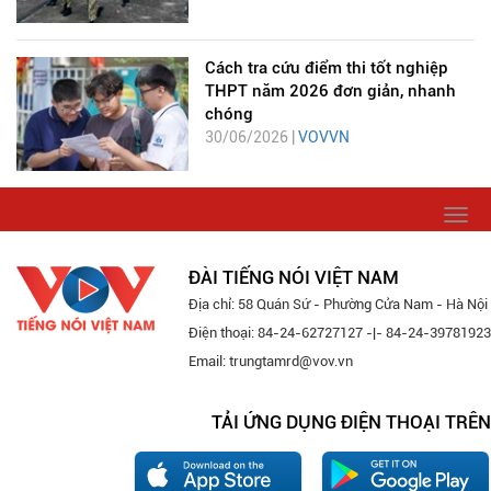
Cách tra cứu điểm thi tốt nghiệp
THPT năm 2026 đơn giản, nhanh
chóng
30/06/2026 |
VOVVN
Togg
navi
ĐÀI TIẾNG NÓI VIỆT NAM
Địa chỉ: 58 Quán Sứ - Phường Cửa Nam - Hà Nội
Điện thoại: 84-24-62727127 -|- 84-24-39781923
Email: trungtamrd@vov.vn
TẢI ỨNG DỤNG ĐIỆN THOẠI TRÊN