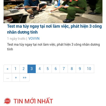
Test ma túy ngay tại nơi làm việc, phát hiện 3 công
nhân dương tính
1 ngày trước |
VOVVN
Test ma túy ngay tại nơi làm việc, phát hiện 3 công nhân dương
tính
«
1
2
3
4
5
6
7
8
9
10
…
»
»»
TIN MỚI NHẤT