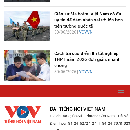
Giáo sư Malhotra: Việt Nam có đủ
uy tín để đảm nhận vai trò lớn hơn
trên trường quốc tế
30/06/2026 |
VOVVN
Cách tra cứu điểm thi tốt nghiệp
THPT năm 2026 đơn giản, nhanh
chóng
30/06/2026 |
VOVVN
Togg
navi
ĐÀI TIẾNG NÓI VIỆT NAM
Địa chỉ: 58 Quán Sứ - Phường Cửa Nam - Hà Nội
Điện thoại: 84-24-62727127 -|- 84-24-39781923