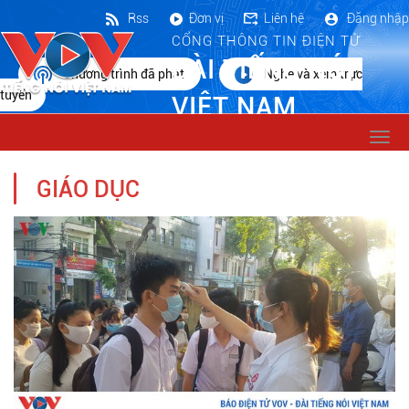
Rss
Đơn vị
Liên hệ
Đăng nhập
CỔNG THÔNG TIN ĐIỆN TỬ
ĐÀI TIẾNG NÓI
Chương trình đã phát
Nghe và xem trực
tuyến
VIỆT NAM
Togg
navi
GIÁO DỤC