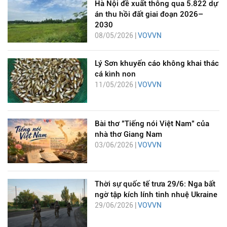
Hà Nội đề xuất thông qua 5.822 dự
án thu hồi đất giai đoạn 2026–
2030
08/05/2026 |
VOVVN
Lý Sơn khuyến cáo không khai thác
cá kình non
11/05/2026 |
VOVVN
Bài thơ "Tiếng nói Việt Nam" của
nhà thơ Giang Nam
03/06/2026 |
VOVVN
Thời sự quốc tế trưa 29/6: Nga bất
ngờ tập kích lính tinh nhuệ Ukraine
29/06/2026 |
VOVVN