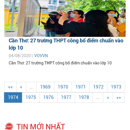
Cần Thơ: 27 trường THPT công bố điểm chuẩn vào
lớp 10
04/08/2020 |
VOVVN
Cần Thơ: 27 trường THPT công bố điểm chuẩn vào lớp 10
««
«
…
1969
1970
1971
1972
1973
1974
1975
1976
1977
1978
…
»
»»
TIN MỚI NHẤT