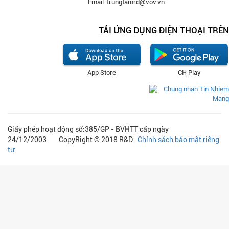
Email: trungtamrd@vov.vn
TẢI ỨNG DỤNG ĐIỆN THOẠI TRÊN
App Store
CH Play
Giấy phép hoạt động số:385/GP - BVHTT cấp ngày
24/12/2003 CopyRight © 2018 R&D
Chính sách bảo mật riêng
tư