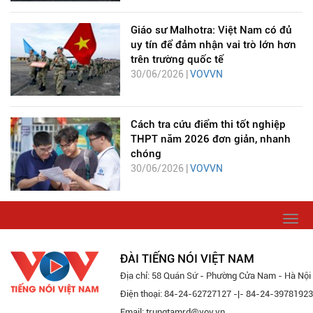
Giáo sư Malhotra: Việt Nam có đủ
uy tín để đảm nhận vai trò lớn hơn
trên trường quốc tế
30/06/2026 |
VOVVN
Cách tra cứu điểm thi tốt nghiệp
THPT năm 2026 đơn giản, nhanh
chóng
30/06/2026 |
VOVVN
Togg
navi
ĐÀI TIẾNG NÓI VIỆT NAM
Địa chỉ: 58 Quán Sứ - Phường Cửa Nam - Hà Nội
Điện thoại: 84-24-62727127 -|- 84-24-39781923
Email: trungtamrd@vov.vn