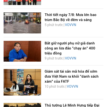
Thời tiết ngày 7/8: Mưa lớn bao
trùm Bắc Bộ về đêm và sáng
5 phút trước |
VOVVN
Bắt giữ người phụ nữ giả danh
công an lừa đảo "chạy án" 400
triệu đồng
9 phút trước |
VOVVN
Giám sát tài sản mã hóa để sớm
đưa Việt Nam ra khỏi "danh sách
xám" của FATF
10 phút trước |
VOVVN
Thủ tướng Lê Minh Hưng tiếp Đại