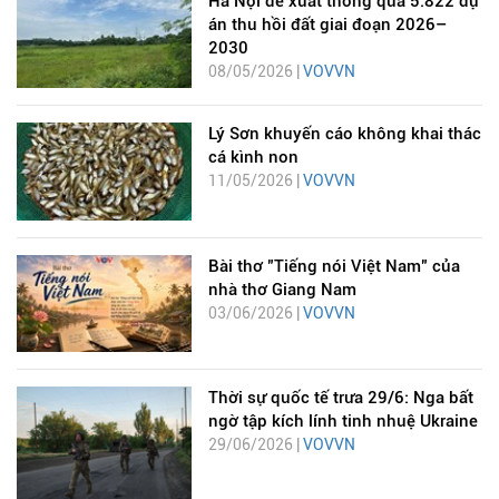
Hà Nội đề xuất thông qua 5.822 dự
án thu hồi đất giai đoạn 2026–
2030
08/05/2026 |
VOVVN
Lý Sơn khuyến cáo không khai thác
cá kình non
11/05/2026 |
VOVVN
Bài thơ "Tiếng nói Việt Nam" của
nhà thơ Giang Nam
03/06/2026 |
VOVVN
Thời sự quốc tế trưa 29/6: Nga bất
ngờ tập kích lính tinh nhuệ Ukraine
29/06/2026 |
VOVVN