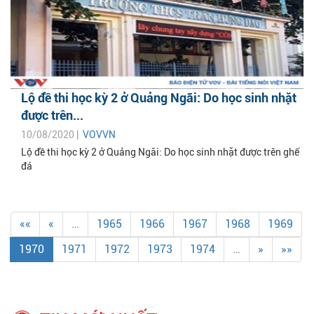
Lộ đề thi học kỳ 2 ở Quảng Ngãi: Do học sinh nhặt
được trên...
10/08/2020 |
VOVVN
Lộ đề thi học kỳ 2 ở Quảng Ngãi: Do học sinh nhặt được trên ghế
đá
««
«
…
1965
1966
1967
1968
1969
1970
1971
1972
1973
1974
…
»
»»