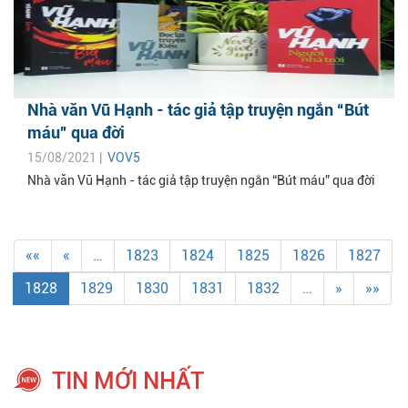
Nhà văn Vũ Hạnh - tác giả tập truyện ngắn “Bút
máu” qua đời
15/08/2021 |
VOV5
Nhà văn Vũ Hạnh - tác giả tập truyện ngắn “Bút máu” qua đời
««
«
…
1823
1824
1825
1826
1827
1828
1829
1830
1831
1832
…
»
»»
TIN MỚI NHẤT