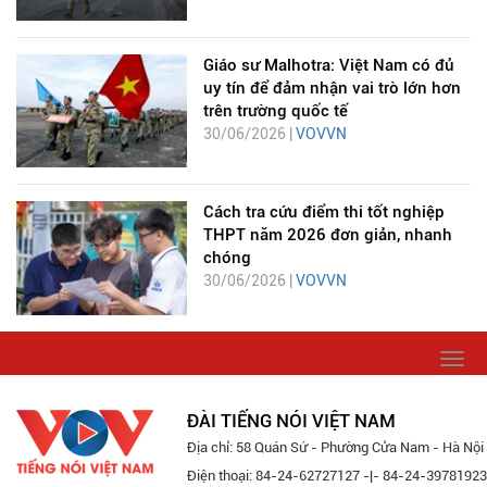
Giáo sư Malhotra: Việt Nam có đủ
uy tín để đảm nhận vai trò lớn hơn
trên trường quốc tế
30/06/2026 |
VOVVN
Cách tra cứu điểm thi tốt nghiệp
THPT năm 2026 đơn giản, nhanh
chóng
30/06/2026 |
VOVVN
Togg
navi
ĐÀI TIẾNG NÓI VIỆT NAM
Địa chỉ: 58 Quán Sứ - Phường Cửa Nam - Hà Nội
Điện thoại: 84-24-62727127 -|- 84-24-39781923