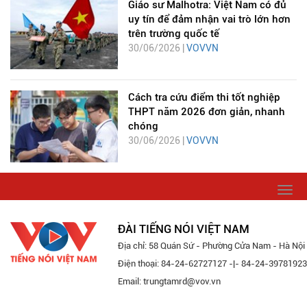
Giáo sư Malhotra: Việt Nam có đủ
uy tín để đảm nhận vai trò lớn hơn
trên trường quốc tế
30/06/2026 |
VOVVN
Cách tra cứu điểm thi tốt nghiệp
THPT năm 2026 đơn giản, nhanh
chóng
30/06/2026 |
VOVVN
Togg
navi
ĐÀI TIẾNG NÓI VIỆT NAM
Địa chỉ: 58 Quán Sứ - Phường Cửa Nam - Hà Nội
Điện thoại: 84-24-62727127 -|- 84-24-39781923
Email: trungtamrd@vov.vn