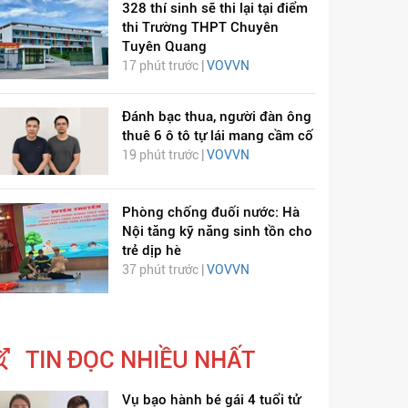
328 thí sinh sẽ thi lại tại điểm
thi Trường THPT Chuyên
Tuyên Quang
17 phút trước |
VOVVN
Đánh bạc thua, người đàn ông
thuê 6 ô tô tự lái mang cầm cố
19 phút trước |
VOVVN
Phòng chống đuối nước: Hà
Nội tăng kỹ năng sinh tồn cho
trẻ dịp hè
37 phút trước |
VOVVN
ỊCH VIÊM PHỔI COVID-
HÁT LÊN VIỆT NAM
19
TIN ĐỌC NHIỀU NHẤT
Vụ bạo hành bé gái 4 tuổi tử