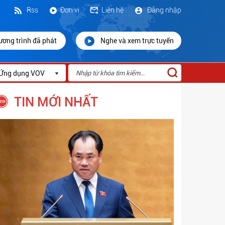
Rss
Đơn vị
Liên hệ
Đăng nhập
ương trình đã phát
Nghe và xem trực tuyến
Ứng dụng VOV
TIN MỚI NHẤT