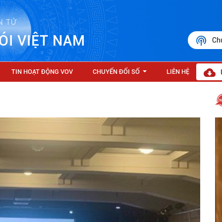
N TỬ
ÓI VIỆT NAM
Ch
TIN HOẠT ĐỘNG VOV
CHUYỂN ĐỔI SỐ
LIÊN HỆ
...