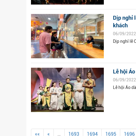
Dịp nghỉ 
khách
06/09/2022
Dịp nghỉ lễ
Lễ hội Áo
06/09/2022
Lễ hội Áo d
««
«
…
1693
1694
1695
1696