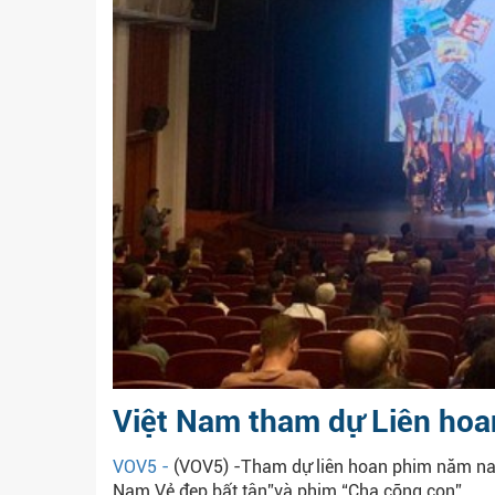
Việt Nam tham dự Liên hoa
VOV5 -
(VOV5) -Tham dự liên hoan phim năm nay
Nam Vẻ đẹp bất tận”và phim “Cha cõng con”.