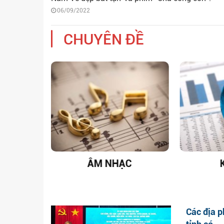
06/09/2022
CHUYÊN ĐỀ
T NAM
ÂM NHẠC
Các địa p