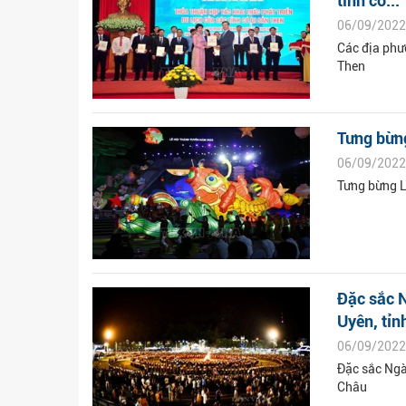
tỉnh có...
06/09/2022
Các địa phươ
Then
Tưng bừn
06/09/2022
Tưng bừng L
Đặc sắc N
Uyên, tỉnh
06/09/2022
Đặc sắc Ngà
Châu