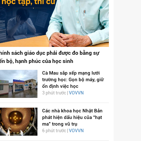
hính sách giáo dục phải được đo bằng sự
iến bộ, hạnh phúc của học sinh
Cà Mau sắp xếp mạng lưới
trường học: Gọn bộ máy, giữ
ổn định việc học
3 phút trước |
VOVVN
Các nhà khoa học Nhật Bản
phát hiện dấu hiệu của “hạt
ma” trong vũ trụ
6 phút trước |
VOVVN