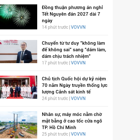
Đồng thuận phương án nghỉ
Tết Nguyên đán 2027 dài 7
ngày
14 phút trước |
VOVVN
Chuyển từ tư duy "không làm
để không sai" sang "dám làm,
dám chịu trách nhiệm"
17 phút trước |
VOVVN
Chủ tịch Quốc hội dự kỷ niệm
70 năm Ngày truyền thống lực
lượng Cảnh sát kinh tế
24 phút trước |
VOVVN
Nhân sự, máy móc nằm chờ
mặt bằng ở cao tốc cửa ngõ
TP. Hồ Chí Minh
25 phút trước |
VOVVN