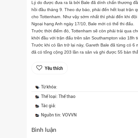
Lý do được đưa ra là bởi Bale đã dính chấn thương đầu
hồi đầu tháng 9. Theo dự báo, phải đến hết loạt trận 
cho Tottenham. Như vậy sớm nhất thì phải đến khi 
Ngoại hạng Anh ngày 17/10, Bale mới có thể thi đấu.
Trước thời điểm đó, Tottenham sẽ còn phải trải qua chu
khởi đầu với trận đấu trên sân Southampton vào 18h t
Trước khi có lần trở lại này, Gareth Bale đã từng có
đã có tổng cộng 203 lần ra sân và ghi được 55 bàn thắ
Yêu thích
Từ khóa:
Thể loại: Thể thao
Tác giả:
Nguồn tin: VOVVN
Bình luận