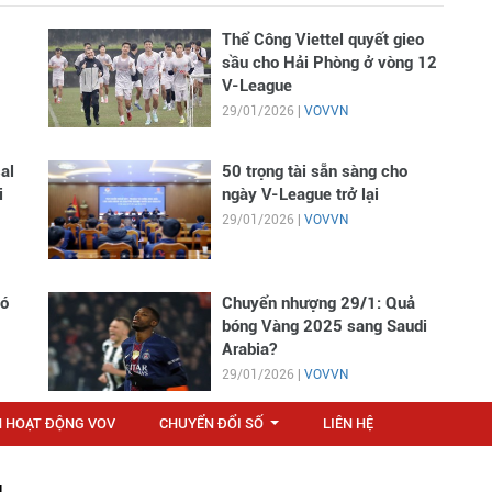
Thể Công Viettel quyết gieo
sầu cho Hải Phòng ở vòng 12
V-League
29/01/2026 |
VOVVN
al
50 trọng tài sẵn sàng cho
i
ngày V-League trở lại
29/01/2026 |
VOVVN
có
Chuyển nhượng 29/1: Quả
bóng Vàng 2025 sang Saudi
Arabia?
29/01/2026 |
VOVVN
N HOẠT ĐỘNG VOV
CHUYỂN ĐỔI SỐ
LIÊN HỆ
...