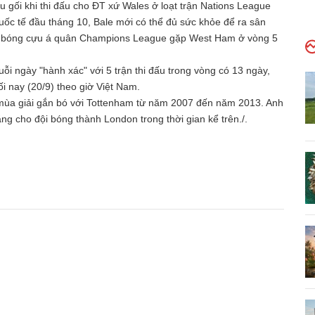
 gối khi thi đấu cho ĐT xứ Wales ở loạt trận Nations League
quốc tế đầu tháng 10, Bale mới có thể đủ sức khỏe để ra sân
đội bóng cựu á quân Champions League gặp West Ham ở vòng 5
ỗi ngày "hành xác" với 5 trận thi đấu trong vòng có 13 ngày,
ối nay (20/9) theo giờ Việt Nam.
 6 mùa giải gắn bó với Tottenham từ năm 2007 đến năm 2013. Anh
ng cho đội bóng thành London trong thời gian kể trên./.