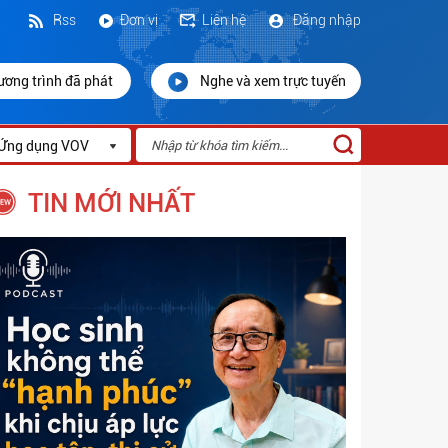
Rss
Đơn vị
Liên hệ
Đăng nhập
ương trình đã phát
Nghe và xem trực tuyến
Ứng dụng VOV
TIN MỚI NHẤT