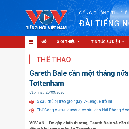
CỔNG THÔNG TIN ĐIỆ
ĐÀI TIẾNG N
GIỚI THIỆU
TIN TỨC SỰ KIỆN
...
...
THỂ THAO
Gareth Bale cần một tháng nữa 
Tottenham
Cập nhật: 20/09/2020
5 cầu thủ bị treo giò ngày V-League trở lại
Thể Công Viettel quyết gieo sầu cho Hải Phòng ở 
VOV.VN - Do gặp chấn thương, Gareth Bale sẽ cần t