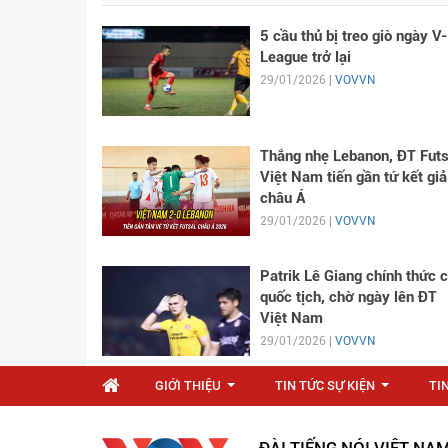
5 cầu thủ bị treo giò ngày V-
League trở lại
29/01/2026 |
VOVVN
Thắng nhẹ Lebanon, ĐT Futs
Việt Nam tiến gần tứ kết giả
châu Á
29/01/2026 |
VOVVN
Patrik Lê Giang chính thức 
quốc tịch, chờ ngày lên ĐT
Việt Nam
29/01/2026 |
VOVVN
GIỚI THIỆU
TIN TỨC SỰ KIỆN
TI
...
...