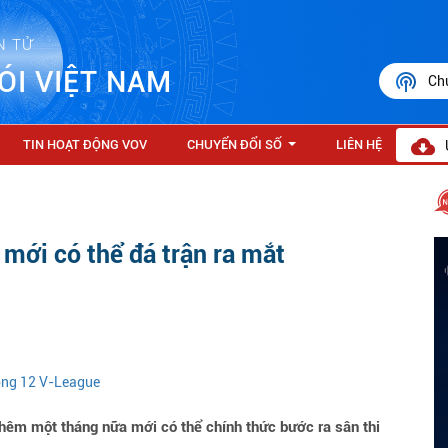
N TỬ
ÓI VIỆT NAM
Ch
TIN HOẠT ĐỘNG VOV
CHUYỂN ĐỔI SỐ
LIÊN HỆ
...
mới có thể đá trận ra mắt
vòng 12 V-League
hêm một tháng nữa mới có thể chính thức bước ra sân thi