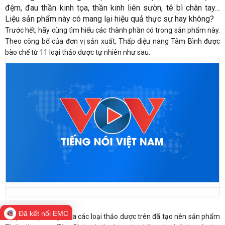
đệm, đau thần kinh tọa, thần kinh liên sườn, tê bì chân tay…
Liệu sản phẩm này có mang lại hiệu quả thực sự hay không?
Trước hết, hãy cùng tìm hiểu các thành phần có trong sản phẩm này.
Theo công bố của đơn vị sản xuất, Thấp diệu nang Tâm Bình được
bào chế từ 11 loại thảo dược tự nhiên như sau:
Đã kết nối EMC
Sự phối hợp “ăn ý” của các loại thảo dược trên đã tạo nên sản phẩm