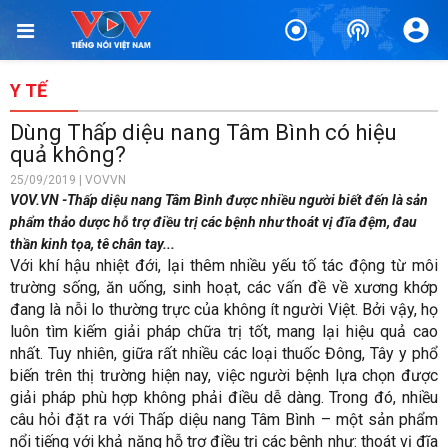
Y TẾ
Dùng Thấp diệu nang Tâm Bình có hiệu
quả không?
25/09/2019 | VOVVN
VOV.VN -Thấp diệu nang Tâm Bình được nhiều người biết đến là sản
phẩm thảo dược hỗ trợ điều trị các bệnh như thoát vị đĩa đệm, đau
thần kinh tọa, tê chân tay...
Với khí hậu nhiệt đới, lại thêm nhiều yếu tố tác động từ môi
trường sống, ăn uống, sinh hoạt, các vấn đề về xương khớp
đang là nỗi lo thường trực của không ít người Việt. Bởi vậy, họ
luôn tìm kiếm giải pháp chữa trị tốt, mang lại hiệu quả cao
nhất. Tuy nhiên, giữa rất nhiều các loại thuốc Đông, Tây y phổ
biến trên thị trường hiện nay, việc người bệnh lựa chọn được
giải pháp phù hợp không phải điều dễ dàng. Trong đó, nhiều
câu hỏi đặt ra với
Thấp diệu nang Tâm Bình
– một sản phẩm
nổi tiếng với khả năng hỗ trợ điều trị các bệnh như: thoát vị đĩa