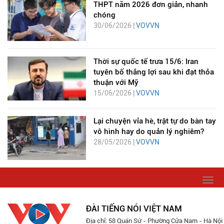
THPT năm 2026 đơn giản, nhanh
chóng
30/06/2026 |
VOVVN
Thời sự quốc tế trưa 15/6: Iran
tuyên bố thắng lợi sau khi đạt thỏa
thuận với Mỹ
15/06/2026 |
VOVVN
Lại chuyện vỉa hè, trật tự do bàn tay
vô hình hay do quản lý nghiêm?
28/05/2026 |
VOVVN
Togg
navi
ĐÀI TIẾNG NÓI VIỆT NAM
Địa chỉ: 58 Quán Sứ - Phường Cửa Nam - Hà Nội