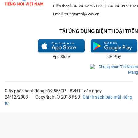
Điện thoại: 84-24-62727127 -|- 84-24-39781923
Email: trungtamrd@vov.vn
TẢI ỨNG DỤNG ĐIỆN THOẠI TRÊN
App Store
CH Play
Giấy phép hoạt động số:385/GP - BVHTT cấp ngày
24/12/2003 CopyRight © 2018 R&D
Chính sách bảo mật riêng
tư