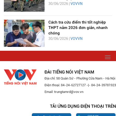
30/06/2026 |
VOVVN
Cách tra cứu điểm thi tốt nghiệp
THPT năm 2026 đơn giản, nhanh
chóng
30/06/2026 |
VOVVN
Togg
navi
ĐÀI TIẾNG NÓI VIỆT NAM
Địa chỉ: 58 Quán Sứ - Phường Cửa Nam - Hà Nội
Điện thoại: 84-24-62727127 -|- 84-24-39781923
Email: trungtamrd@vov.vn
TẢI ỨNG DỤNG ĐIỆN THOẠI TRÊN