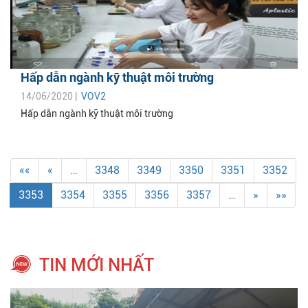
Hấp dẫn ngành kỹ thuật môi trường
14/06/2020 |
VOV2
Hấp dẫn ngành kỹ thuật môi trường
««
«
…
3348
3349
3350
3351
3352
3353
3354
3355
3356
3357
…
»
»»
TIN MỚI NHẤT